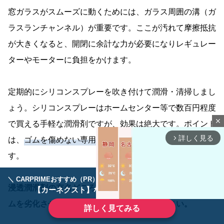
窓ガラスがスムーズに動くためには、ガラス周囲の溝（ガ
ラスランチャンネル）が重要です。ここが汚れて摩擦抵抗
が大きくなると、開閉に余計な力が必要になりレギュレー
ターやモーターに負担をかけます。
定期的にシリコンスプレーを吹き付けて潤滑・清掃しまし
ょう。シリコンスプレーはホームセンター等で数百円程度
close
で買える手軽な潤滑剤ですが、効果は絶大です。ポイント
詳しく見る
は、
ゴムを傷めない専用のシリコン系潤滑剤
を使うことで
arrow_forward_ios
す。
＼ CARPRIMEおすすめ（PR） ／
ディーラーで手放すのはもったいない！
浸透潤滑剤の有名どころ（いわゆる「クレ556」等）はゴ
【カーネクスト】ならどんなクルマも高価買取
ムを劣化させベタつきを残すので避けてください。
詳しく見てみる