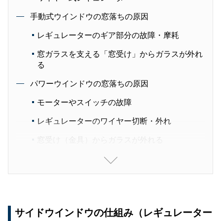
手動式ウインドウの窓落ちの原因
レギュレーターのギア部分の故障・摩耗
窓ガラスを支える「窓受け」からガラスが外れ
る
パワーウインドウの窓落ちの原因
モーターやスイッチの故障
レギュレーターのワイヤー切断・外れ
窓受け（金具）からガラスが外れる
窓落ちが起きてしまった時の対処法
応急処置：安全確保と窓の保護
修理は早めに依頼を
サイドウインドウの仕組み（レギュレーター
DIY修理はできる？注意点