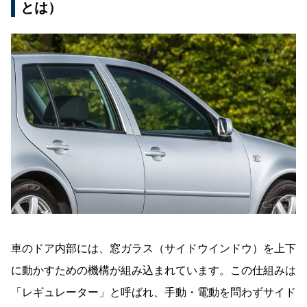
とは）
プロ（専門業者）に任せるメリット
的確な故障診断
確実な修理と保証
作業中のリスク回避
トータル点検
車両トラブルに関する記事はこちら
窓落ちを予防するための日頃の対策
無理な操作をしない
ゴムチャンネルのメンテナンス
車のドア内部には、窓ガラス（サイドウインドウ）を上下
定期点検を欠かさない
に動かすための機構が組み込まれています。この仕組みは
近年の車は窓落ちしにくい？最新事情
「レギュレーター」と呼ばれ、手動・電動を問わずサイド
まとめ