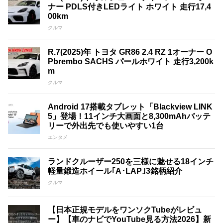
ナー PDLS付きLEDライト ホワイト 走行17,4
00km
クルマ
R.7(2025)年 トヨタ GR86 2.4 RZ 1オーナー O
Pbrembo SACHS パールホワイト 走行3,200k
m
クルマ
Android 17搭載タブレット「Blackview LINK
5」登場！11インチ大画面と8,300mAhバッテ
リーで外出先でも使いやすい1台
エンタメ
ランドクルーザー250を三様に魅せる18インチ
軽量鍛造ホイール｢A･LAP｣3銘柄紹介
クルマ
【日本正規モデルをワンソクTubeがレビュ
ー】【車のナビでYouTube見る方法2026】新