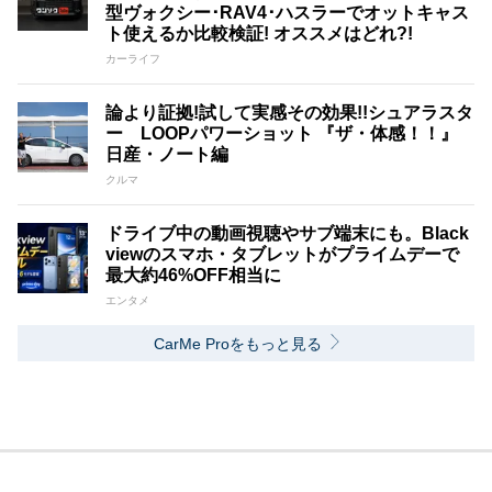
型ヴォクシー･RAV4･ハスラーでオットキャス
ト使えるか比較検証! オススメはどれ?!
カーライフ
論より証拠!試して実感その効果!!シュアラスタ
ー LOOPパワーショット 『ザ・体感！！』
日産・ノート編
クルマ
ドライブ中の動画視聴やサブ端末にも。Black
viewのスマホ・タブレットがプライムデーで
最大約46%OFF相当に
エンタメ
CarMe Proをもっと見る