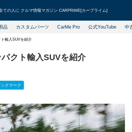
ての人に クルマ情報マガジン CARPRIME[カープライム]
用品
カスタムパーツ
CarMe Pro
公式YouTube
中
クト輸入SUVを紹介
ンパクト輸入SUVを紹介
ブックマーク