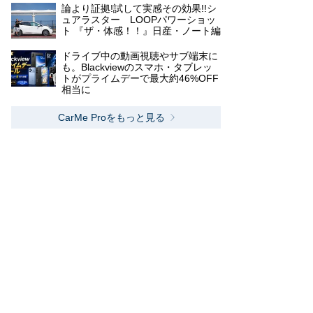
論より証拠!試して実感その効果!!シ
ュアラスター LOOPパワーショッ
ト 『ザ・体感！！』日産・ノート編
ドライブ中の動画視聴やサブ端末に
も。Blackviewのスマホ・タブレッ
トがプライムデーで最大約46%OFF
相当に
CarMe Proをもっと見る