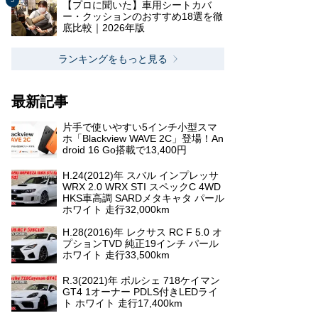
【プロに聞いた】車用シートカバ
ー・クッションのおすすめ18選を徹
底比較｜2026年版
ランキングをもっと見る
最新記事
片手で使いやすい5インチ小型スマ
ホ「Blackview WAVE 2C」登場！An
droid 16 Go搭載で13,400円
H.24(2012)年 スバル インプレッサ
WRX 2.0 WRX STI スペックC 4WD
HKS車高調 SARDメタキャタ パール
ホワイト 走行32,000km
H.28(2016)年 レクサス RC F 5.0 オ
プションTVD 純正19インチ パール
ホワイト 走行33,500km
R.3(2021)年 ポルシェ 718ケイマン
GT4 1オーナー PDLS付きLEDライ
ト ホワイト 走行17,400km