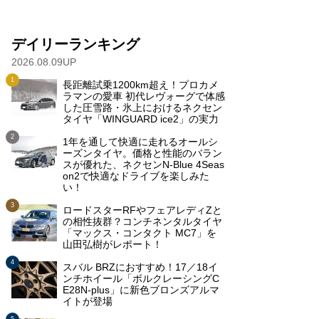
デイリーランキング
2026.08.09UP
長距離試乗1200km超え！プロカメ
ラマンの愛車 初代レヴォーグで体感
した圧雪路・氷上におけるネクセン
タイヤ「WINGUARD ice2」の実力
1年を通して快適に走れるオールシ
ーズンタイヤ。価格と性能のバラン
スが優れた、ネクセンN-Blue 4Seas
on2で快適なドライブを楽しみた
い！
ロードスターRFやフェアレディZと
の相性抜群？コンチネンタルタイヤ
「マックス・コンタクト MC7」を
山田弘樹がレポート！
スバル BRZにおすすめ！17／18イ
ンチホイール「ボルクレーシングC
E28N-plus」に新色ブロンズアルマ
イトが登場