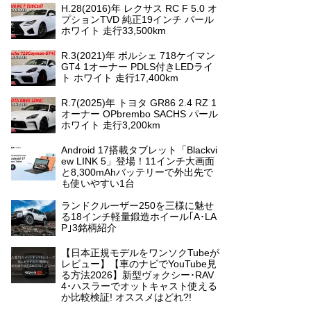
H.28(2016)年 レクサス RC F 5.0 オ
プションTVD 純正19インチ パール
ホワイト 走行33,500km
R.3(2021)年 ポルシェ 718ケイマン
GT4 1オーナー PDLS付きLEDライ
ト ホワイト 走行17,400km
R.7(2025)年 トヨタ GR86 2.4 RZ 1
オーナー OPbrembo SACHS パール
ホワイト 走行3,200km
Android 17搭載タブレット「Blackvi
ew LINK 5」登場！11インチ大画面
と8,300mAhバッテリーで外出先で
も使いやすい1台
ランドクルーザー250を三様に魅せ
る18インチ軽量鍛造ホイール｢A･LA
P｣3銘柄紹介
【日本正規モデルをワンソクTubeが
レビュー】【車のナビでYouTube見
る方法2026】新型ヴォクシー･RAV
4･ハスラーでオットキャスト使える
か比較検証! オススメはどれ?!