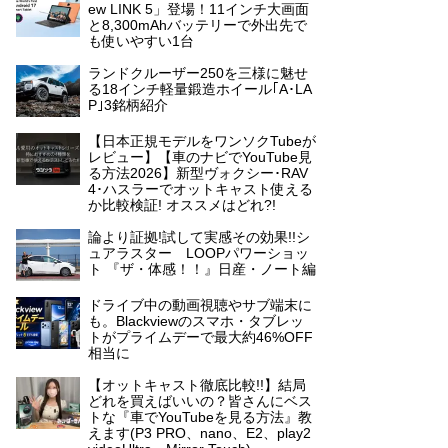
ew LINK 5」登場！11インチ大画面
と8,300mAhバッテリーで外出先で
も使いやすい1台
ランドクルーザー250を三様に魅せ
る18インチ軽量鍛造ホイール｢A･LA
P｣3銘柄紹介
【日本正規モデルをワンソクTubeが
レビュー】【車のナビでYouTube見
る方法2026】新型ヴォクシー･RAV
4･ハスラーでオットキャスト使える
か比較検証! オススメはどれ?!
論より証拠!試して実感その効果!!シ
ュアラスター LOOPパワーショッ
ト 『ザ・体感！！』日産・ノート編
ドライブ中の動画視聴やサブ端末に
も。Blackviewのスマホ・タブレッ
トがプライムデーで最大約46%OFF
相当に
【オットキャスト徹底比較!!】結局
どれを買えばいいの？皆さんにベス
トな『車でYouTubeを見る方法』教
えます(P3 PRO、nano、E2、play2