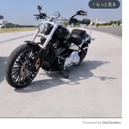
もっと見る
arrow_forward_ios
Powered by 
GliaStudios