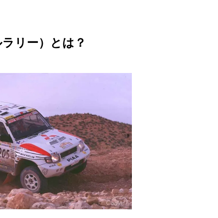
M
u
ルラリー）とは？
t
e