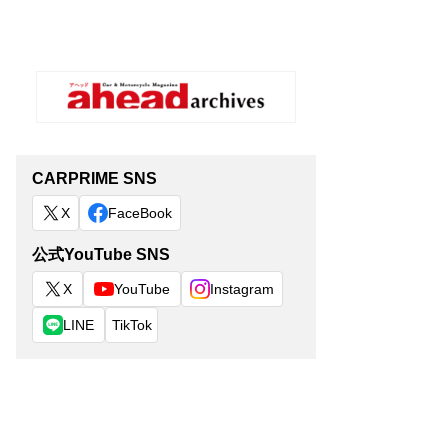
CARPRIME SNS
X
FaceBook
公式YouTube SNS
X
YouTube
Instagram
LINE
TikTok