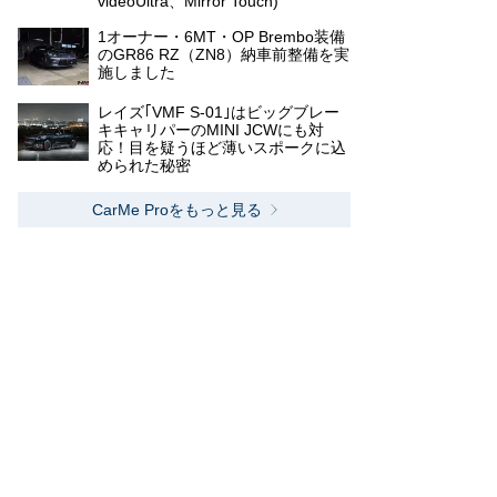
videoUltra、Mirror Touch)
1オーナー・6MT・OP Brembo装備
のGR86 RZ（ZN8）納車前整備を実
施しました
レイズ｢VMF S-01｣はビッグブレー
キキャリパーのMINI JCWにも対
応！目を疑うほど薄いスポークに込
められた秘密
CarMe Proをもっと見る