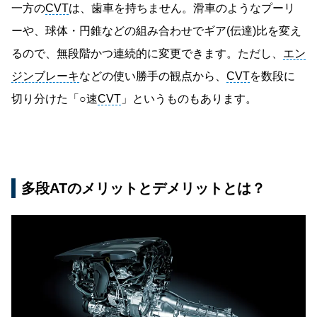
一方の
CVT
は、歯車を持ちません。滑車のようなプーリ
ーや、球体・円錐などの組み合わせでギア(伝達)比を変え
るので、無段階かつ連続的に変更できます。ただし、
エン
ジンブレーキ
などの使い勝手の観点から、
CVT
を数段に
切り分けた「○速
CVT
」というものもあります。
多段ATのメリットとデメリットとは？