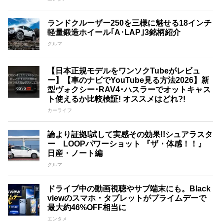
ランドクルーザー250を三様に魅せる18インチ
軽量鍛造ホイール｢A･LAP｣3銘柄紹介
クルマ
【日本正規モデルをワンソクTubeがレビュ
ー】【車のナビでYouTube見る方法2026】新
型ヴォクシー･RAV4･ハスラーでオットキャス
ト使えるか比較検証! オススメはどれ?!
カーライフ
論より証拠!試して実感その効果!!シュアラスタ
ー LOOPパワーショット 『ザ・体感！！』
日産・ノート編
クルマ
ドライブ中の動画視聴やサブ端末にも。Black
viewのスマホ・タブレットがプライムデーで
最大約46%OFF相当に
エンタメ