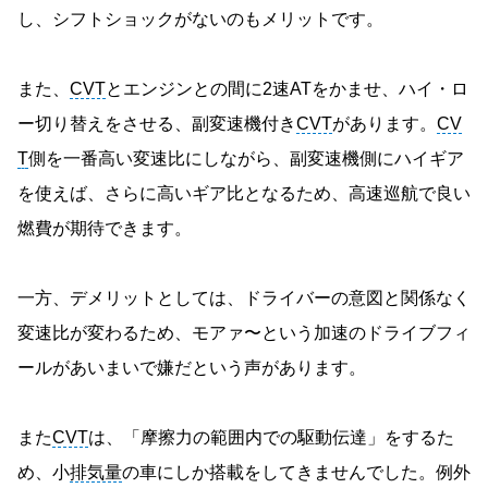
し、シフトショックがないのもメリットです。
また、
CVT
とエンジンとの間に2速ATをかませ、ハイ・ロ
ー切り替えをさせる、副変速機付き
CVT
があります。
CV
T
側を一番高い変速比にしながら、副変速機側にハイギア
を使えば、さらに高いギア比となるため、高速巡航で良い
燃費が期待できます。
一方、デメリットとしては、ドライバーの意図と関係なく
変速比が変わるため、モアァ〜という加速のドライブフィ
ールがあいまいで嫌だという声があります。
また
CVT
は、「摩擦力の範囲内での駆動伝達」をするた
め、小
排気量
の車にしか搭載をしてきませんでした。例外