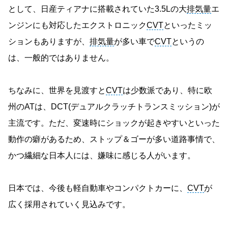
として、日産ティアナに搭載されていた3.5Lの大
排気量
エ
ンジンにも対応したエクストロニック
CVT
といったミッ
ションもありますが、
排気量
が多い車で
CVT
というの
は、一般的ではありません。
ちなみに、世界を見渡すと
CVT
は少数派であり、特に欧
州のATは、DCT(デュアルクラッチトランスミッション)が
主流です。ただ、変速時にショックが起きやすいといった
動作の癖があるため、ストップ＆ゴーが多い道路事情で、
かつ繊細な日本人には、嫌味に感じる人がいます。
日本では、今後も軽自動車やコンパクトカーに、
CVT
が
広く採用されていく見込みです。