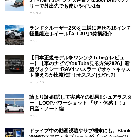
5」登場！11インチ大画面と8,300mAhバッテ
リーで外出先でも使いやすい1台
エンタメ
ランドクルーザー250を三様に魅せる18インチ
軽量鍛造ホイール｢A･LAP｣3銘柄紹介
クルマ
【日本正規モデルをワンソクTubeがレビュ
ー】【車のナビでYouTube見る方法2026】新
型ヴォクシー･RAV4･ハスラーでオットキャス
ト使えるか比較検証! オススメはどれ?!
カーライフ
論より証拠!試して実感その効果!!シュアラスタ
ー LOOPパワーショット 『ザ・体感！！』
日産・ノート編
クルマ
ドライブ中の動画視聴やサブ端末にも。Black
viewのスマホ・タブレットがプライムデーで