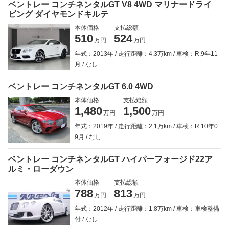
ベントレー コンチネンタルGT V8 4WD マリナードライ
ビング ダイヤモンドキルテ
本体価格
支払総額
510
524
万円
万円
年式：2013年
走行距離：4.3万km
車検：R.9年11
月
なし
ベントレー コンチネンタルGT 6.0 4WD
本体価格
支払総額
1,480
1,500
万円
万円
年式：2019年
走行距離：2.1万km
車検：R.10年0
9月
なし
ベントレー コンチネンタルGT ハイパーフォージド22ア
ルミ・ローダウン
本体価格
支払総額
788
813
万円
万円
年式：2012年
走行距離：1.8万km
車検：車検整備
付
なし