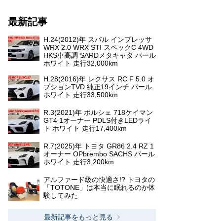
最新記事
H.24(2012)年 スバル インプレッサ
WRX 2.0 WRX STI スペックC 4WD
HKS車高調 SARDメタキャタ パール
ホワイト 走行32,000km
H.28(2016)年 レクサス RC F 5.0 オ
プションTVD 純正19インチ パール
ホワイト 走行33,500km
R.3(2021)年 ポルシェ 718ケイマン
GT4 1オーナー PDLS付きLEDライ
ト ホワイト 走行17,400km
R.7(2025)年 トヨタ GR86 2.4 RZ 1
オーナー OPbrembo SACHS パール
ホワイト 走行3,200km
アルファード級の快適さ!? トヨタの
「TOTONE」は本当に眠れるのか体
験してみた
最新記事をもっと見る