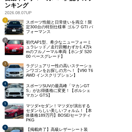
ンキング
2026.08.07UP
スポーツ性能と日常使いを両立！限
定300台の特別仕様車 ゴルフ GTI パ
フォーマンス
初代AP1型、希少なニューフォーミ
ュラレッド／走行距離わずか1.4万k
mのフルノーマル車両【ホンダ S20
00 ベースグレード】
ラグジュアリー性の高いステーショ
ンワゴンをお探しの方へ！【V90 T6
AWD インスクリプション】
スポーツSUVの最高峰「マカンGT
S」がお得価格に変更！【ポルシェ
マカン GTS】
マツダ×セダン！マツダが演出する
セダンらしい美しいフォルム！【本
体価格189万円】BOSE/セーフティ
PKG
【掲載終了】高級レザーシート装