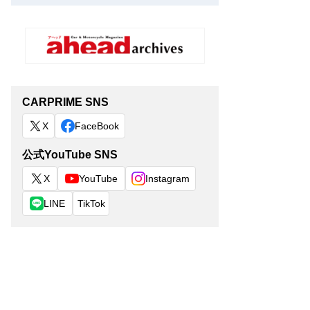
CARPRIME SNS
X
FaceBook
公式YouTube SNS
X
YouTube
Instagram
LINE
TikTok