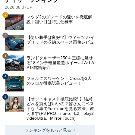
2026.08.07UP
マツダ2のグレードの違いを徹底解
説｜狙い目は特別仕様車！
【使い勝手は良好!?】ヴィッツ ハイ
ブリッドの収納スペース画像レビュ
ー
ランドクルーザー250を三様に魅せ
る18インチ軽量鍛造ホイール｢A･LA
P｣3銘柄紹介
フォルクスワーゲン T-Crossを3人
のプロが徹底試乗レビュー！
【オットキャスト徹底比較!!】結局
どれを買えばいいの？皆さんにベス
トな『車でYouTubeを見る方法』教
えます(P3 PRO、nano、E2、play2
videoUltra、Mirror Touch)
ランキングをもっと見る