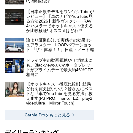
P｣3銘柄紹介
【日本正規モデルをワンソクTubeが
レビュー】【車のナビでYouTube見
る方法2026】新型ヴォクシー･RAV
4･ハスラーでオットキャスト使える
か比較検証! オススメはどれ?!
論より証拠!試して実感その効果!!シ
ュアラスター LOOPパワーショッ
ト 『ザ・体感！！』日産・ノート編
ドライブ中の動画視聴やサブ端末に
も。Blackviewのスマホ・タブレッ
トがプライムデーで最大約46%OFF
相当に
【オットキャスト徹底比較!!】結局
どれを買えばいいの？皆さんにベス
トな『車でYouTubeを見る方法』教
えます(P3 PRO、nano、E2、play2
videoUltra、Mirror Touch)
CarMe Proをもっと見る
デイリーランキング