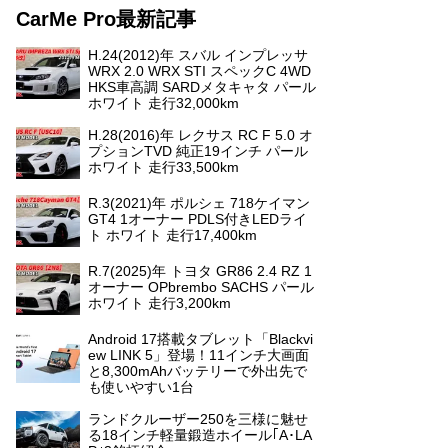
CarMe Pro最新記事
H.24(2012)年 スバル インプレッサ
WRX 2.0 WRX STI スペックC 4WD
HKS車高調 SARDメタキャタ パール
ホワイト 走行32,000km
H.28(2016)年 レクサス RC F 5.0 オ
プションTVD 純正19インチ パール
ホワイト 走行33,500km
R.3(2021)年 ポルシェ 718ケイマン
GT4 1オーナー PDLS付きLEDライ
ト ホワイト 走行17,400km
R.7(2025)年 トヨタ GR86 2.4 RZ 1
オーナー OPbrembo SACHS パール
ホワイト 走行3,200km
Android 17搭載タブレット「Blackvi
ew LINK 5」登場！11インチ大画面
と8,300mAhバッテリーで外出先で
も使いやすい1台
ランドクルーザー250を三様に魅せ
る18インチ軽量鍛造ホイール｢A･LA