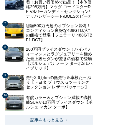
着！お買い得価格で出品！【本体価
格298万円】マツダ ロードスターR
F VSバーガンディ・セレクション/
ナッパレザーシート/BOESスピーカ
総額500万円超のオプション装備！
コンディション良好な488GTBがこ
の価格で登場【フェラーリ 488GTB
F1 DCT】
200万円プライスダウン！ハイパフ
ォーマンスとラグジュアリーを極め
た最上級セダンが驚きの価格で登場
【ポルシェ パナメーラ ターボS Eハ
イブリッド】
走行3.6万kmの低走行＆車検たっぷ
り【トヨタ プリウス Gツーリング
セレクション レザーパッケージ】
有償カラー＆オプション満載の高性
能SUVが10万円プライスダウン【ポ
ルシェ マカン ターボ】
記事をもっと見る