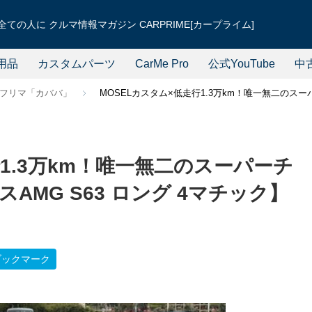
ての人に クルマ情報マガジン CARPRIME[カープライム]
用品
カスタムパーツ
CarMe Pro
公式YouTube
中
フリマ「カババ」
MOSELカスタム×低走行1.3万km！唯一無二のスー
行1.3万km！唯一無二のスーパーチ
AMG S63 ロング 4マチック】
ブックマーク