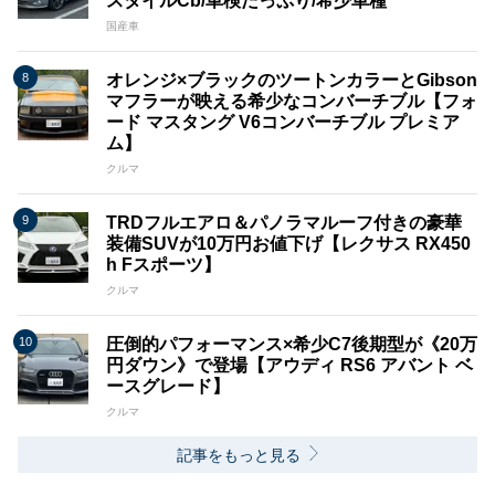
スタイルCb/車検たっぷり/希少車種
国産車
オレンジ×ブラックのツートンカラーとGibson
マフラーが映える希少なコンバーチブル【フォ
ード マスタング V6コンバーチブル プレミア
ム】
クルマ
TRDフルエアロ＆パノラマルーフ付きの豪華
装備SUVが10万円お値下げ【レクサス RX450
h Fスポーツ】
クルマ
圧倒的パフォーマンス×希少C7後期型が《20万
円ダウン》で登場【アウディ RS6 アバント ベ
ースグレード】
クルマ
記事をもっと見る