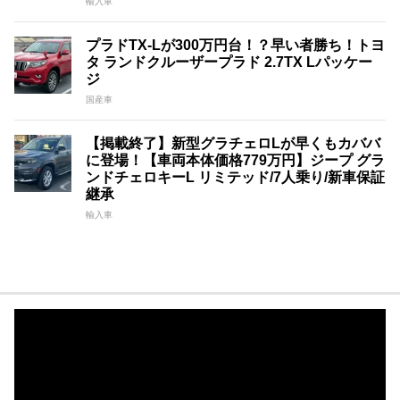
輸入車
プラドTX-Lが300万円台！？早い者勝ち！トヨ
タ ランドクルーザープラド 2.7TX Lパッケー
ジ
国産車
【掲載終了】新型グラチェロLが早くもカババ
に登場！【車両本体価格779万円】ジープ グラ
ンドチェロキーL リミテッド/7人乗り/新車保証
継承
輸入車