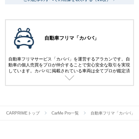
自動車フリマ「カババ」
自動車フリマサービス「カババ」を運営するアラカンです。自
動車の個人売買をプロが仲介することで安心安全な取引を実現
しています。カババに掲載されている車両は全てプロが鑑定済
み。
名義変更、陸送など面倒な手続きは全てカババが仲介します。
YouTubeなど様々な媒体で個人売買ならではのお買い得・掘り
出し車両情報をお届けします。
CARPRIMEトップ
CarMe Pro一覧
自動車フリマ「カババ」