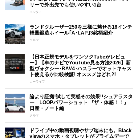
リーで外出先でも使いやすい1台
エンタメ
ランドクルーザー250を三様に魅せる18インチ
軽量鍛造ホイール｢A･LAP｣3銘柄紹介
クルマ
【日本正規モデルをワンソクTubeがレビュ
ー】【車のナビでYouTube見る方法2026】新
型ヴォクシー･RAV4･ハスラーでオットキャス
ト使えるか比較検証! オススメはどれ?!
カーライフ
論より証拠!試して実感その効果!!シュアラスタ
ー LOOPパワーショット 『ザ・体感！！』
日産・ノート編
クルマ
ドライブ中の動画視聴やサブ端末にも。Black
viewのスマホ・タブレットがプライムデーで