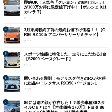
即納OK！人気色「クレヨン」の6MTカレラT
が300万お得に限定値下げ中！【ポルシェ 911
カレラ T】
クルマ
3月末掲載終了前の最終お値下げ価格！！【G
R86 RZ 10th アニバーサリーリミテッド】
クルマ
スポーツ性能に特化した、走りにこだわる1台
【S2000 ベースグレード】
クルマ
問い合わせ殺到！モデリスタ付きのRXがお得
に出品中！レクサス RX350 バージョンL
クルマ
86には別の顔が存在した！？希少車種86スタ
イルCｂとは？【本体価格 170万】トヨタ 86