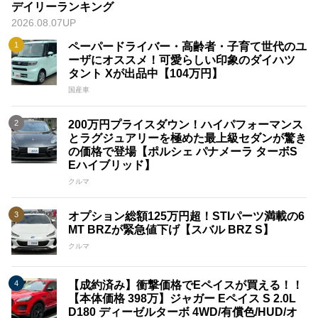
デイリーランキング
2026.08.07UP
ペーパードライバー・高齢者・子育て世代のユ
ーザにオススメ！可愛らしい印象のダイハツ
タント Xが出品中【104万円】
国産車
200万円プライスダウン！ハイパフォーマンス
とラグジュアリーを極めた最上級セダンが驚き
の価格で登場【ポルシェ パナメーラ ターボS
Eハイブリッド】
クルマ
オプション総額125万円超！STIパーツ満載の6
MT BRZが緊急値下げ【スバル BRZ S】
クルマ
【成約済み】衝撃価格でEペイスが買える！！
【本体価格 398万】ジャガー Eペイス S 2.0L
D180 ディーゼルターボ 4WD/有償色/HUD/オ