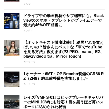
クルマ
ドライブ中の動画視聴やサブ端末にも。Black
viewのスマホ・タブレットがプライムデーで
最大約46%OFF相当に
エンタメ
【オットキャスト徹底比較!!】結局どれを買え
ばいいの？皆さんにベストな『車でYouTube
を見る方法』教えます(P3 PRO、nano、E2、
play2videoUltra、Mirror Touch)
カーライフ
1オーナー・6MT・OP Brembo装備のGR86 R
Z（ZN8）納車前整備を実施しました
カーライフ
レイズ｢VMF S-01｣はビッグブレーキキャリパ
ーのMINI JCWにも対応！目を疑うほど薄いス
ポークに込められた秘密