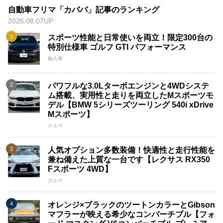
自動車フリマ「カババ」記事のランキング
2026.08.07UP
スポーツ性能と日常使いを両立！限定300台の
特別仕様車 ゴルフ GTI パフォーマンス
輸入車
パワフルな3.0Lターボエンジンと4WDシステ
ム搭載、実用性と走りを両立したMスポーツモ
デル【BMW 5シリーズツーリング 540i xDrive
Mスポーツ】
クルマ
人気オプション多数装備！快適性と走行性能を
兼ね備えた上質な一台です【レクサス RX350
Fスポーツ 4WD】
クルマ
オレンジ×ブラックのツートンカラーとGibson
マフラーが映える希少なコンバーチブル【フォ