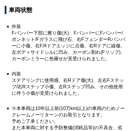
車両状態
外装
Fバンパー下部に擦り傷(大)、FバンパーにFバンパー/
ボンネット/Fガラスに飛び石、右FフェンダーRバンパ
ーに小傷、右F.Rドアエッジに点傷、右Rドアに線傷、
左ボディサイドシルに凹み、カーボン割れ(Fリップ)、
カーボンミラーに色褪せが見受けられました。
内装
ステアリングに使用感、右Rドア傷(大)、左右Fステッ
プ/右Rステップ小傷、左Rステップ凹み、その他使用
に伴う小傷が見受けられました。
※本車両は10年以上前(10万km以上)の車両のためノー
クレームノーリターンのお取引となります。
予めご了承ください。
また本車両に対する予防整備(消耗品等)の不具合、劣