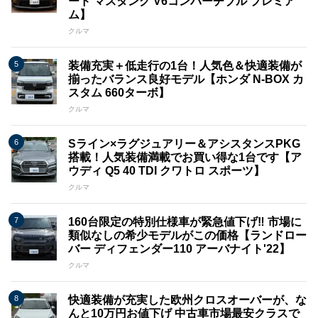
ード マスタング V6コンバーチブル プレミア
ム】
クルマ
装備充実＋低走行の1台！人気色＆快適装備が
揃ったバランス良好モデル【ホンダ N-BOX カ
スタム 660ターボ】
クルマ
Sライン×ラグジュアリー＆アシスタンスPKG
搭載！人気装備満載でお買い得な1台です【ア
ウディ Q5 40 TDI クワトロ スポーツ】
クルマ
160台限定の特別仕様車が緊急値下げ‼ 市場に
類似なしの希少モデルがこの価格【ランドロー
バー ディフェンダー110 アーバナイト'22】
クルマ
快適装備が充実した欧州クロスオーバーが、な
んと10万円お値下げ 中古車市場最安クラスで