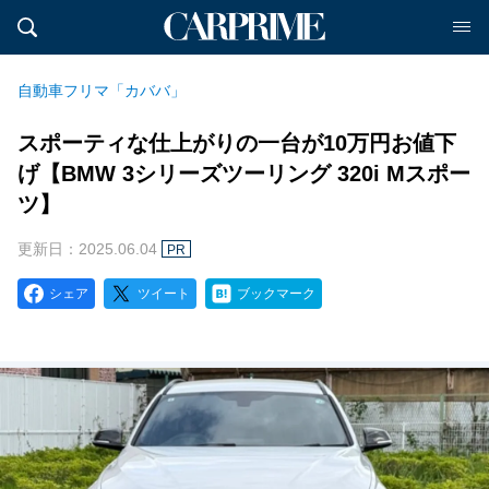
自動車フリマ「カババ」
スポーティな仕上がりの一台が10万円お値下
げ【BMW 3シリーズツーリング 320i Mスポー
ツ】
更新日：2025.06.04
PR
シェア
ツイート
ブックマーク