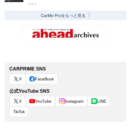
クルマ
CarMe Proをもっと見る
CARPRIME SNS
X
FaceBook
公式YouTube SNS
X
YouTube
Instagram
LINE
TikTok