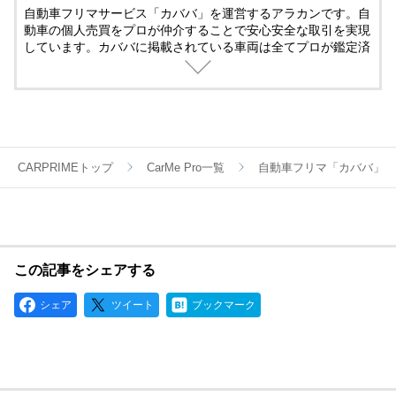
自動車フリマサービス「カババ」を運営するアラカンです。自
動車の個人売買をプロが仲介することで安心安全な取引を実現
しています。カババに掲載されている車両は全てプロが鑑定済
み。
名義変更、陸送など面倒な手続きは全てカババが仲介します。
YouTubeなど様々な媒体で個人売買ならではのお買い得・掘り
出し車両情報をお届けします。
CARPRIMEトップ
CarMe Pro一覧
自動車フリマ「カババ」
この記事をシェアする
シェア
ツイート
ブックマーク