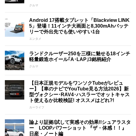
クルマ
Android 17搭載タブレット「Blackview LINK
5」登場！11インチ大画面と8,300mAhバッテ
リーで外出先でも使いやすい1台
エンタメ
ランドクルーザー250を三様に魅せる18インチ
軽量鍛造ホイール｢A･LAP｣3銘柄紹介
クルマ
【日本正規モデルをワンソクTubeがレビュ
ー】【車のナビでYouTube見る方法2026】新
型ヴォクシー･RAV4･ハスラーでオットキャス
ト使えるか比較検証! オススメはどれ?!
カーライフ
論より証拠!試して実感その効果!!シュアラスタ
ー LOOPパワーショット 『ザ・体感！！』
日産・ノート編