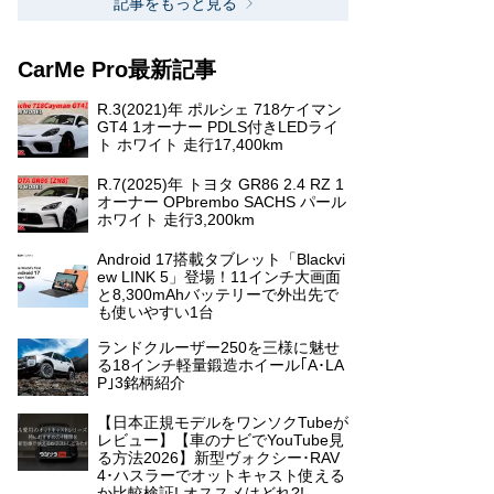
記事をもっと見る
CarMe Pro最新記事
R.3(2021)年 ポルシェ 718ケイマン
GT4 1オーナー PDLS付きLEDライ
ト ホワイト 走行17,400km
R.7(2025)年 トヨタ GR86 2.4 RZ 1
オーナー OPbrembo SACHS パール
ホワイト 走行3,200km
Android 17搭載タブレット「Blackvi
ew LINK 5」登場！11インチ大画面
と8,300mAhバッテリーで外出先で
も使いやすい1台
ランドクルーザー250を三様に魅せ
る18インチ軽量鍛造ホイール｢A･LA
P｣3銘柄紹介
【日本正規モデルをワンソクTubeが
レビュー】【車のナビでYouTube見
る方法2026】新型ヴォクシー･RAV
4･ハスラーでオットキャスト使える
か比較検証! オススメはどれ?!