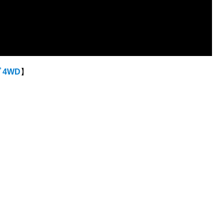
 4WD
】