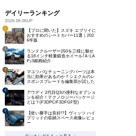
デイリーランキング
2026.08.06UP
【プロに聞いた】スズキ エブリイに
おすすめのシートカバー11選｜202
6年版
ランドクルーザー250を三様に魅せ
る18インチ軽量鍛造ホイール｢A･LA
P｣3銘柄紹介
マユツバなチューニングパーツは本
当に効果があるのか？シエクルのレ
スポンスブレードを編集部が試した
アウディ 2代目Q3の便利なオプショ
ンを紹介！テクノロジーパッケージ
とは？(F3DPC/F3DFGF型)
【使い勝手は良好!?】ヴィッツ ハイ
ブリッドの収納スペース画像レビュ
ー