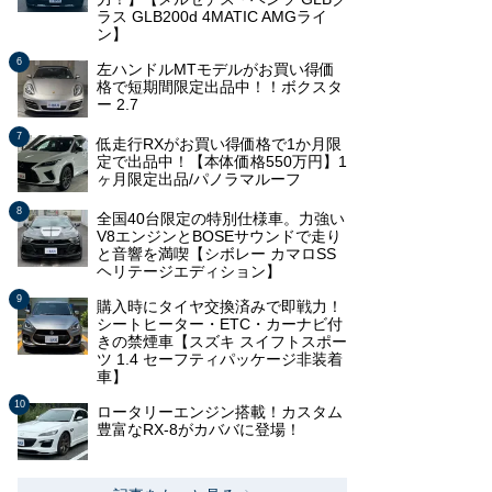
ラス GLB200d 4MATIC AMGライ
ン】
左ハンドルMTモデルがお買い得価
格で短期間限定出品中！！ボクスタ
ー 2.7
低走行RXがお買い得価格で1か月限
定で出品中！【本体価格550万円】1
ヶ月限定出品/パノラマルーフ
全国40台限定の特別仕様車。力強い
V8エンジンとBOSEサウンドで走り
と音響を満喫【シボレー カマロSS
ヘリテージエディション】
購入時にタイヤ交換済みで即戦力！
シートヒーター・ETC・カーナビ付
きの禁煙車【スズキ スイフトスポー
ツ 1.4 セーフティパッケージ非装着
車】
ロータリーエンジン搭載！カスタム
豊富なRX-8がカババに登場！