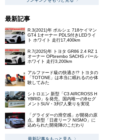
ランキングをもっと見る
最新記事
R.3(2021)年 ポルシェ 718ケイマン
GT4 1オーナー PDLS付きLEDライ
ト ホワイト 走行17,400km
R.7(2025)年 トヨタ GR86 2.4 RZ 1
オーナー OPbrembo SACHS パール
ホワイト 走行3,200km
アルファード級の快適さ!? トヨタの
「TOTONE」は本当に眠れるのか体
験してみた
シトロエン 新型「C3 AIRCROSS H
YBRID」を発売。国内唯一のBセグ
メントSUV・3列7人乗りを実現
「グライダーの滑空感」が開発の原
点。新型「日産リーフ NISMO」に
込められた開発陣のこだわり
最新記事をもっと見る