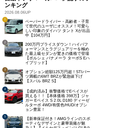
ンキング
2026.08.06UP
ペーパードライバー・高齢者・子育
て世代のユーザにオススメ！可愛ら
しい印象のダイハツ タント Xが出品
中【104万円】
200万円プライスダウン！ハイパフ
ォーマンスとラグジュアリーを極め
た最上級セダンが驚きの価格で登場
【ポルシェ パナメーラ ターボS Eハ
イブリッド】
オプション総額125万円超！STIパー
ツ満載の6MT BRZが緊急値下げ
【スバル BRZ S】
【成約済み】衝撃価格でEペイスが
買える！！【本体価格 398万】ジャ
ガー Eペイス S 2.0L D180 ディーゼ
ルターボ 4WD/有償色/HUD/オプシ
ョン豊富！
【新車保証付き！AMGラインのスポ
ーティなデザインと豪華装備が魅
力！】【メルセデス・ベンツ GLBク