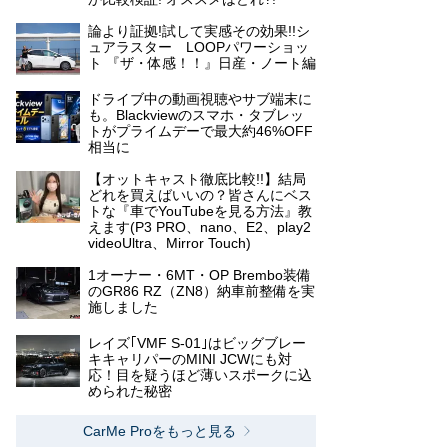
論より証拠!試して実感その効果!!シ
ュアラスター LOOPパワーショッ
ト 『ザ・体感！！』日産・ノート編
ドライブ中の動画視聴やサブ端末に
も。Blackviewのスマホ・タブレッ
トがプライムデーで最大約46%OFF
相当に
【オットキャスト徹底比較!!】結局
どれを買えばいいの？皆さんにベス
トな『車でYouTubeを見る方法』教
えます(P3 PRO、nano、E2、play2
videoUltra、Mirror Touch)
1オーナー・6MT・OP Brembo装備
のGR86 RZ（ZN8）納車前整備を実
施しました
レイズ｢VMF S-01｣はビッグブレー
キキャリパーのMINI JCWにも対
応！目を疑うほど薄いスポークに込
められた秘密
CarMe Proをもっと見る