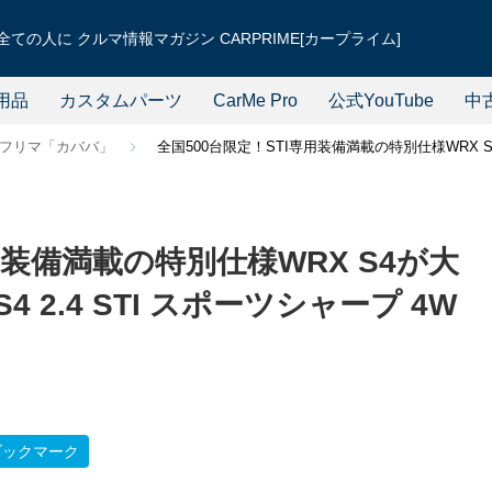
ての人に クルマ情報マガジン CARPRIME[カープライム]
用品
カスタムパーツ
CarMe Pro
公式YouTube
中
フリマ「カババ」
全国500台限定！STI専用装備満載の特別仕様WRX S4
用装備満載の特別仕様WRX S4が大
 2.4 STI スポーツシャープ 4W
ブックマーク