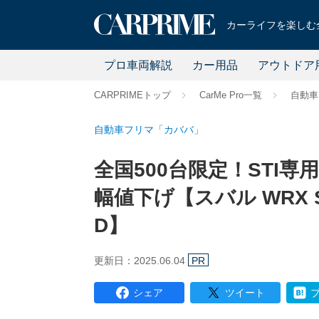
カーライフを楽しむ全
プロ車両解説
カー用品
アウトドア
CARPRIMEトップ
CarMe Pro一覧
自動車
自動車フリマ「カババ」
全国500台限定！STI専
幅値下げ【スバル WRX S4
D】
更新日：2025.06.04
PR
シェア
ツイート