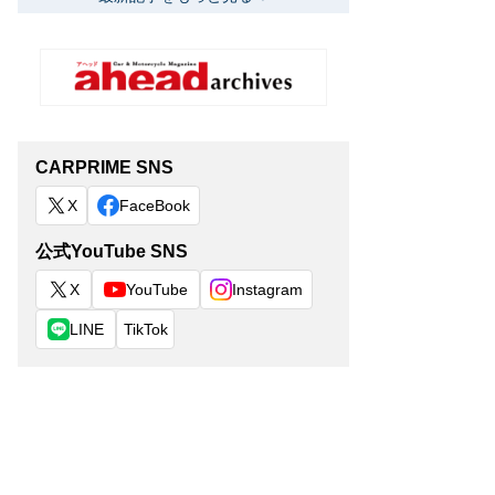
CARPRIME SNS
X
FaceBook
公式YouTube SNS
X
YouTube
Instagram
LINE
TikTok