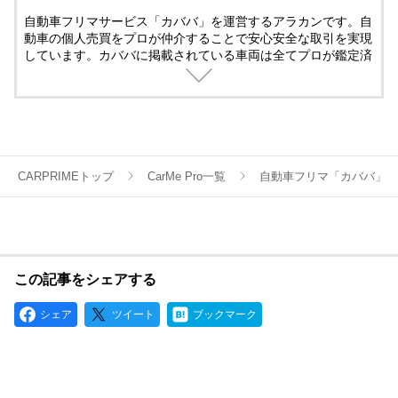
自動車フリマサービス「カババ」を運営するアラカンです。自
動車の個人売買をプロが仲介することで安心安全な取引を実現
しています。カババに掲載されている車両は全てプロが鑑定済
み。
名義変更、陸送など面倒な手続きは全てカババが仲介します。
YouTubeなど様々な媒体で個人売買ならではのお買い得・掘り
出し車両情報をお届けします。
CARPRIMEトップ
CarMe Pro一覧
自動車フリマ「カババ」
この記事をシェアする
シェア
ツイート
ブックマーク