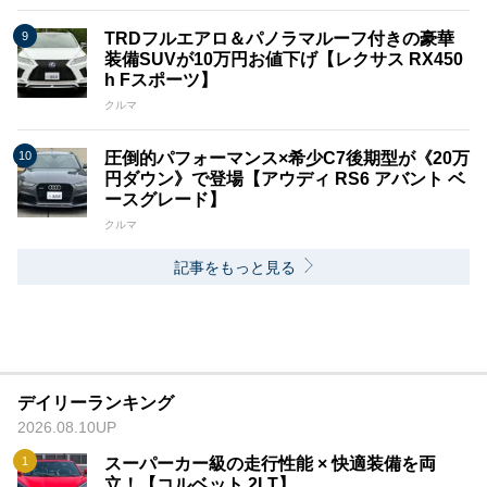
TRDフルエアロ＆パノラマルーフ付きの豪華
装備SUVが10万円お値下げ【レクサス RX450
h Fスポーツ】
クルマ
圧倒的パフォーマンス×希少C7後期型が《20万
円ダウン》で登場【アウディ RS6 アバント ベ
ースグレード】
クルマ
記事をもっと見る
デイリーランキング
2026.08.10UP
スーパーカー級の走行性能 × 快適装備を両
立！【コルベット 2LT】