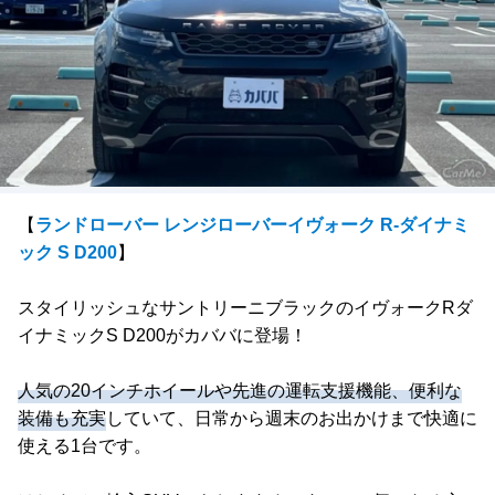
【
ランドローバー レンジローバーイヴォーク R-ダイナミ
ック S D200
】
スタイリッシュなサントリーニブラックのイヴォークRダ
イナミックS D200がカババに登場！
人気の20インチホイールや先進の運転支援機能、便利な
装備も充実
していて、日常から週末のお出かけまで快適に
使える1台です。