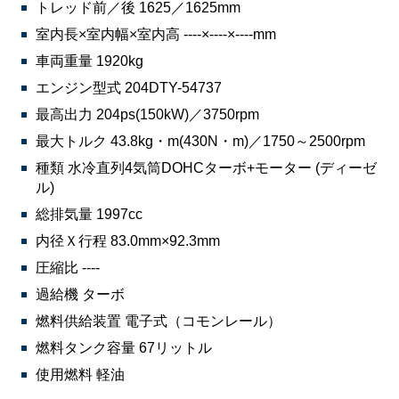
トレッド前／後 1625／1625mm
室内長×室内幅×室内高 ----×----×----mm
車両重量 1920kg
エンジン型式 204DTY-54737
最高出力 204ps(150kW)／3750rpm
最大トルク 43.8kg・m(430N・m)／1750～2500rpm
種類 水冷直列4気筒DOHCターボ+モーター (ディーゼ
ル)
総排気量 1997cc
内径Ｘ行程 83.0mm×92.3mm
圧縮比 ----
過給機 ターボ
燃料供給装置 電子式（コモンレール）
燃料タンク容量 67リットル
使用燃料 軽油