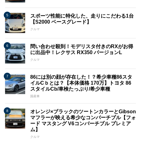
スポーツ性能に特化した、走りにこだわる1台
【S2000 ベースグレード】
クルマ
問い合わせ殺到！モデリスタ付きのRXがお得
に出品中！レクサス RX350 バージョンL
クルマ
86には別の顔が存在した！？希少車種86スタ
イルCｂとは？【本体価格 170万】トヨタ 86
スタイルCb/車検たっぷり/希少車種
国産車
オレンジ×ブラックのツートンカラーとGibson
マフラーが映える希少なコンバーチブル【フォ
ード マスタング V6コンバーチブル プレミア
ム】
クルマ