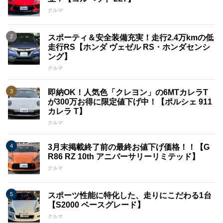
クルマ
スポーティ＆安全装備充実！走行2.4万kmの低
走行RS【ホンダ ヴェゼル RS・ホンダセンシ
ング】
クルマ
即納OK！人気色「クレヨン」の6MTカレラT
が300万お得に限定値下げ中！【ポルシェ 911
カレラ T】
クルマ
3月末掲載終了前の最終お値下げ価格！！【G
R86 RZ 10th アニバーサリーリミテッド】
クルマ
スポーツ性能に特化した、走りにこだわる1台
【S2000 ベースグレード】
クルマ