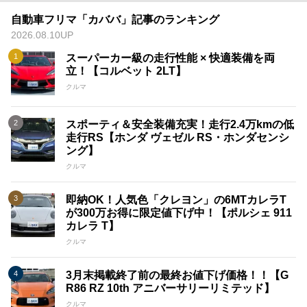
自動車フリマ「カババ」記事のランキング
2026.08.10UP
スーパーカー級の走行性能 × 快適装備を両
立！【コルベット 2LT】
クルマ
スポーティ＆安全装備充実！走行2.4万kmの低
走行RS【ホンダ ヴェゼル RS・ホンダセンシ
ング】
クルマ
即納OK！人気色「クレヨン」の6MTカレラT
が300万お得に限定値下げ中！【ポルシェ 911
カレラ T】
クルマ
3月末掲載終了前の最終お値下げ価格！！【G
R86 RZ 10th アニバーサリーリミテッド】
クルマ