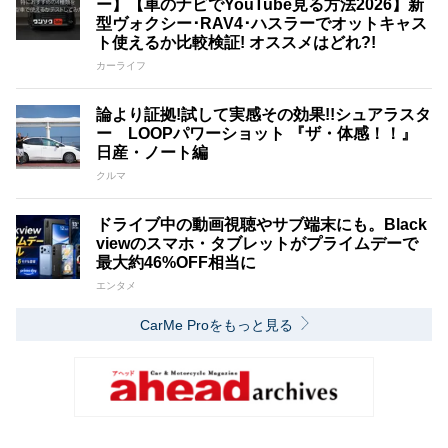
ー】【車のナビでYouTube見る方法2026】新
型ヴォクシー･RAV4･ハスラーでオットキャス
ト使えるか比較検証! オススメはどれ?!
カーライフ
論より証拠!試して実感その効果!!シュアラスタ
ー LOOPパワーショット 『ザ・体感！！』
日産・ノート編
クルマ
ドライブ中の動画視聴やサブ端末にも。Black
viewのスマホ・タブレットがプライムデーで
最大約46%OFF相当に
エンタメ
CarMe Proをもっと見る