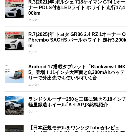
R.3(2021)年 ポルシェ 718ケイマン GT4 1オー
ナー PDLS付きLEDライト ホワイト 走行17,4
00km
クルマ
R.7(2025)年 トヨタ GR86 2.4 RZ 1オーナー O
Pbrembo SACHS パールホワイト 走行3,200k
m
クルマ
Android 17搭載タブレット「Blackview LINK
5」登場！11インチ大画面と8,300mAhバッテ
リーで外出先でも使いやすい1台
エンタメ
ランドクルーザー250を三様に魅せる18インチ
軽量鍛造ホイール｢A･LAP｣3銘柄紹介
クルマ
【日本正規モデルをワンソクTubeがレビュ