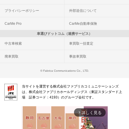
プライバシーポリシー
外部送信について
CarMe Pro
CarMe自動車保険
車選びドットコム（連携サービス）
中古車検索
車買取一括査定
廃車買取
事故車買取
© Fabrica Communications Co., LTD.
当サイトを運営する株式会社ファブリカコミュニケーションズ
は、株式会社ファブリカホールディングス（東証スタンダード上
場 証券コード：4193）のグループ会社です。
詳しく見る
arrow_forward_ios