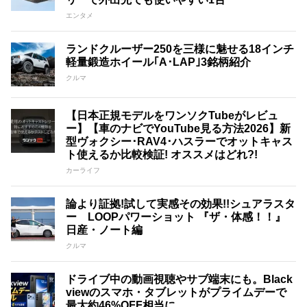
エンタメ
ランドクルーザー250を三様に魅せる18インチ
軽量鍛造ホイール｢A･LAP｣3銘柄紹介
クルマ
【日本正規モデルをワンソクTubeがレビュ
ー】【車のナビでYouTube見る方法2026】新
型ヴォクシー･RAV4･ハスラーでオットキャス
ト使えるか比較検証! オススメはどれ?!
カーライフ
論より証拠!試して実感その効果!!シュアラスタ
ー LOOPパワーショット 『ザ・体感！！』
日産・ノート編
クルマ
ドライブ中の動画視聴やサブ端末にも。Black
viewのスマホ・タブレットがプライムデーで
最大約46%OFF相当に