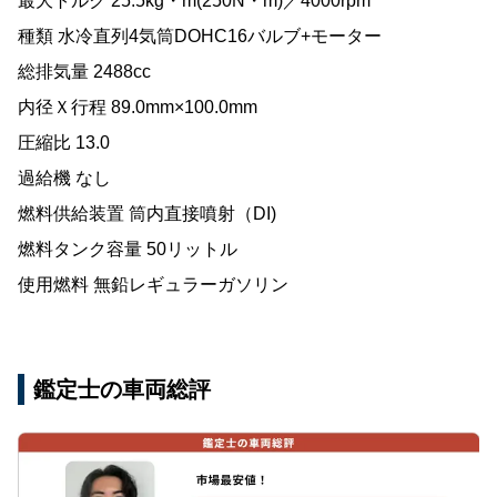
最大トルク 25.5kg・m(250N・m)／4000rpm
種類 水冷直列4気筒DOHC16バルブ+モーター
総排気量 2488cc
内径Ｘ行程 89.0mm×100.0mm
圧縮比 13.0
過給機 なし
燃料供給装置 筒内直接噴射（DI)
燃料タンク容量 50リットル
使用燃料 無鉛レギュラーガソリン
鑑定士の車両総評