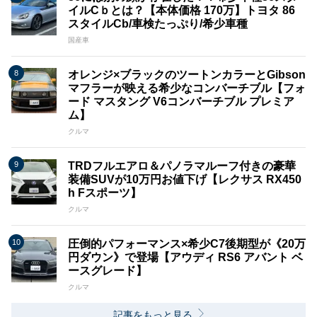
イルCｂとは？【本体価格 170万】トヨタ 86
スタイルCb/車検たっぷり/希少車種
国産車
オレンジ×ブラックのツートンカラーとGibson
マフラーが映える希少なコンバーチブル【フォ
ード マスタング V6コンバーチブル プレミア
ム】
クルマ
TRDフルエアロ＆パノラマルーフ付きの豪華
装備SUVが10万円お値下げ【レクサス RX450
h Fスポーツ】
クルマ
圧倒的パフォーマンス×希少C7後期型が《20万
円ダウン》で登場【アウディ RS6 アバント ベ
ースグレード】
クルマ
記事をもっと見る