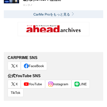
エンタメ
CarMe Proをもっと見る
CARPRIME SNS
X
FaceBook
公式YouTube SNS
X
YouTube
Instagram
LINE
TikTok