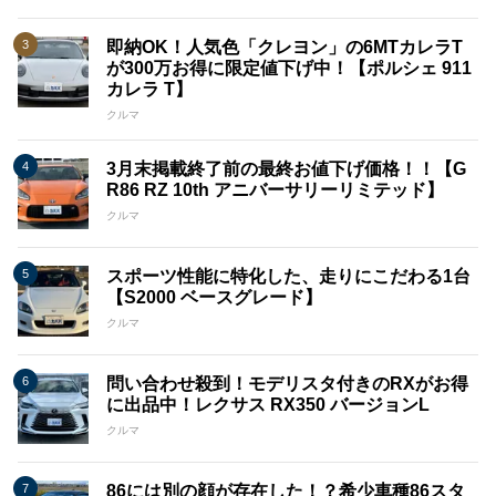
即納OK！人気色「クレヨン」の6MTカレラT
が300万お得に限定値下げ中！【ポルシェ 911
カレラ T】
クルマ
3月末掲載終了前の最終お値下げ価格！！【G
R86 RZ 10th アニバーサリーリミテッド】
クルマ
スポーツ性能に特化した、走りにこだわる1台
【S2000 ベースグレード】
クルマ
問い合わせ殺到！モデリスタ付きのRXがお得
に出品中！レクサス RX350 バージョンL
クルマ
86には別の顔が存在した！？希少車種86スタ