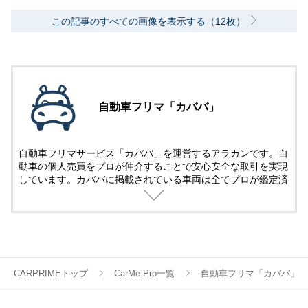
この記事のすべての画像を表示する（12枚）
自動車フリマ「カババ」
自動車フリマサービス「カババ」を運営するアラカンです。自
動車の個人売買をプロが仲介することで安心安全な取引を実現
しています。カババに掲載されている車両は全てプロが鑑定済
み。
名義変更、陸送など面倒な手続きは全てカババが仲介します。
YouTubeなど様々な媒体で個人売買ならではのお買い得・掘り
出し車両情報をお届けします。
CARPRIMEトップ
CarMe Pro一覧
自動車フリマ「カババ」