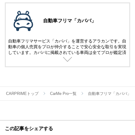
自動車フリマ「カババ」
自動車フリマサービス「カババ」を運営するアラカンです。自
動車の個人売買をプロが仲介することで安心安全な取引を実現
しています。カババに掲載されている車両は全てプロが鑑定済
み。
名義変更、陸送など面倒な手続きは全てカババが仲介します。
YouTubeなど様々な媒体で個人売買ならではのお買い得・掘り
出し車両情報をお届けします。
CARPRIMEトップ
CarMe Pro一覧
自動車フリマ「カババ」
この記事をシェアする