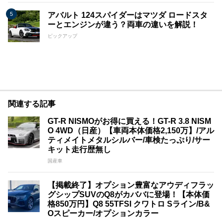
アバルト 124スパイダーはマツダ ロードスタ
ーとエンジンが違う？両車の違いを解説！
ピックアップ
関連する記事
GT-R NISMOがお得に買える！GT-R 3.8 NISM
O 4WD（日産）【車両本体価格2,150万】/アル
ティメイトメタルシルバー/車検たっぷり/サー
キット走行歴無し
国産車
【掲載終了】オプション豊富なアウディフラッ
グシップSUVのQ8がカババに登場！【本体価
格850万円】Q8 55TFSI クワトロ Sライン/B&
Oスピーカー/オプションカラー