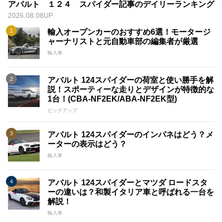
アバルト １２４ スパイダー記事のデイリーランキング
2026.08.08UP
輸入オープンカーのおすすめ6選！モータージ
ャーナリストと元自動車部の編集者が厳選
輸入車
アバルト 124スパイダーの荷室と使い勝手を解
説！スポーティーな走りとデザインが特徴的な
1台！(CBA-NF2EK/ABA-NF2EK型)
ピックアップ
アバルト 124スパイダーのインパネはどう？メ
ーターの表示はどう？
輸入車
アバルト 124スパイダーとマツダ ロードスタ
ーの違いは？和製イタリア車と呼ばれる一台を
解説！
輸入車