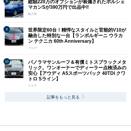
総額220万のオプションが装備されたポルシェ
マカンSが390万円で出品中‼
輸入車
世界限定60台！精悍なスタイルと官能的V10が
融合した特別な一台【ランボルギーニ ウラカ
ン テクニカ 60th Anniversary】
クルマ
パノラマサンルーフ＆有償ミトスブラックメタ
リック。ワンオーナーでディーラー点検済みの
安心【アウディ A5スポーツバック 40TDI クワ
トロ Sライン】
クルマ
記事をもっと見る