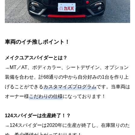
車両のイチ推しポイント！
メイクユアスパイダーとは？
→MT／AT、ボディカラー、シートデザイン、オプション
装備を合わせ、計68通りの中から自分好みの1台を作り上
げることができる
カスタマイズプログラム
です。当車両は
オーナー様
こだわりの仕様
になっております！
124スパイダーは生産終了！？
→124スパイダーは2020年に生産が終了し、在庫限りのた
め、
希少価値が上がっております！