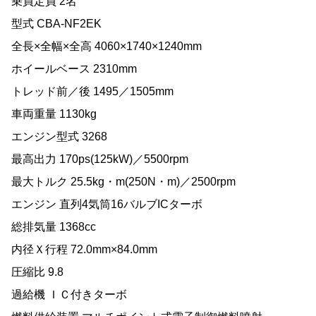
乗員定員 2名
型式 CBA-NF2EK
全長×全幅×全高 4060×1740×1240mm
ホイールベース 2310mm
トレッド前／後 1495／1505mm
車両重量 1130kg
エンジン型式 3268
最高出力 170ps(125kW)／5500rpm
最大トルク 25.5kg・m(250N・m)／2500rpm
エンジン 直列4気筒16バルブICターボ
総排気量 1368cc
内径Ｘ行程 72.0mm×84.0mm
圧縮比 9.8
過給機 ＩＣ付きターボ