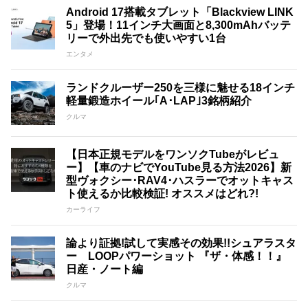
Android 17搭載タブレット「Blackview LINK
5」登場！11インチ大画面と8,300mAhバッテ
リーで外出先でも使いやすい1台
エンタメ
ランドクルーザー250を三様に魅せる18インチ
軽量鍛造ホイール｢A･LAP｣3銘柄紹介
クルマ
【日本正規モデルをワンソクTubeがレビュ
ー】【車のナビでYouTube見る方法2026】新
型ヴォクシー･RAV4･ハスラーでオットキャス
ト使えるか比較検証! オススメはどれ?!
カーライフ
論より証拠!試して実感その効果!!シュアラスタ
ー LOOPパワーショット 『ザ・体感！！』
日産・ノート編
クルマ