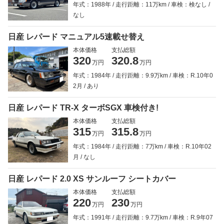
年式：1988年
走行距離：11万km
車検：検なし
なし
日産 レパード マニュアル5速載せ替え
本体価格
支払総額
320
320.8
万円
万円
年式：1984年
走行距離：9.9万km
車検：R.10年0
2月
あり
日産 レパード TR-X ターボSGX 車検付き!
本体価格
支払総額
315
315.8
万円
万円
年式：1984年
走行距離：7万km
車検：R.10年02
月
なし
日産 レパード 2.0 XS サンルーフ シートカバー
本体価格
支払総額
220
230
万円
万円
年式：1991年
走行距離：9.7万km
車検：R.9年07