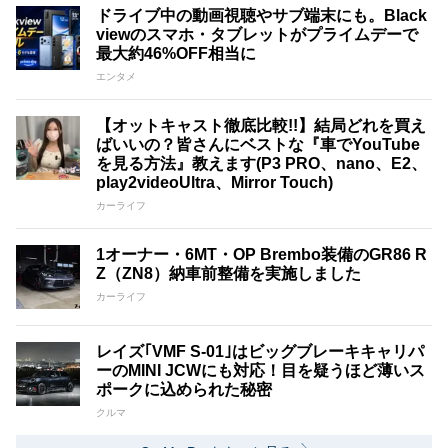
ドライブ中の動画視聴やサブ端末にも。Black
viewのスマホ・タブレットがプライムデーで
最大約46%OFF相当に
エンタメ
【オットキャスト徹底比較!!】結局どれを買え
ばいいの？皆さんにベストな『車でYouTube
を見る方法』教えます(P3 PRO、nano、E2、
play2videoUltra、Mirror Touch)
カーライフ
1オーナー・6MT・OP Brembo装備のGR86 R
Z（ZN8）納車前整備を実施しました
カーライフ
レイズ｢VMF S-01｣はビッグブレーキキャリパ
ーのMINI JCWにも対応！目を疑うほど薄いス
ポークに込められた秘密
クルマ