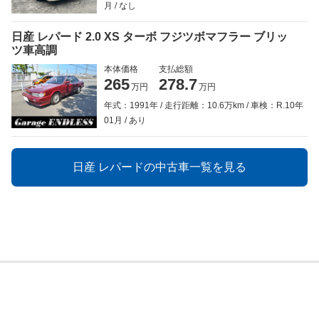
月
なし
日産 レパード 2.0 XS ターボ フジツボマフラー ブリッ
ツ車高調
本体価格
支払総額
265
278.7
万円
万円
年式：1991年
走行距離：10.6万km
車検：R.10年
01月
あり
日産 レパードの中古車一覧を見る