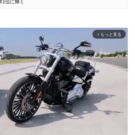
車1位に輝く
もっと見る
arrow_forward_ios