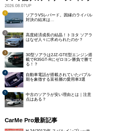
2026.08.07UP
ソアラVSレパード。因縁のライバル
対決の結末は…
高度経済成長の結晶！トヨタ ソアラ
はなぜ人々に求められたのか？
30型ソアラは2JZ-GTE型エンジン搭
載でR35GT-Rにゼロヨン勝負で勝て
る！？
自動車電話が搭載されていたバブル
期を象徴する富裕層の愛用車3選
中古のソアラが安い理由とは｜注意
点はある？
CarMe Pro最新記事
H.24(2012)年 スバル インプレッサ