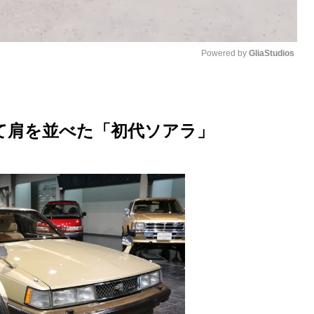
Powered by 
GliaStudios
M
u
て肩を並べた「初代ソアラ」
t
e