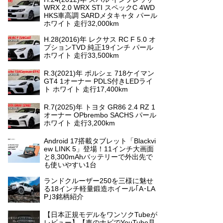
WRX 2.0 WRX STI スペックC 4WD
HKS車高調 SARDメタキャタ パール
ホワイト 走行32,000km
H.28(2016)年 レクサス RC F 5.0 オ
プションTVD 純正19インチ パール
ホワイト 走行33,500km
R.3(2021)年 ポルシェ 718ケイマン
GT4 1オーナー PDLS付きLEDライ
ト ホワイト 走行17,400km
R.7(2025)年 トヨタ GR86 2.4 RZ 1
オーナー OPbrembo SACHS パール
ホワイト 走行3,200km
Android 17搭載タブレット「Blackvi
ew LINK 5」登場！11インチ大画面
と8,300mAhバッテリーで外出先で
も使いやすい1台
ランドクルーザー250を三様に魅せ
る18インチ軽量鍛造ホイール｢A･LA
P｣3銘柄紹介
【日本正規モデルをワンソクTubeが
レビュー】【車のナビでYouTube見