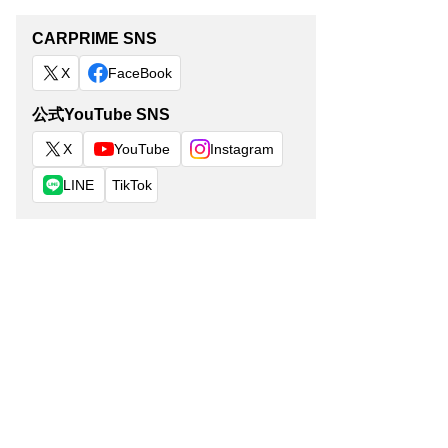
CARPRIME SNS
X
FaceBook
公式YouTube SNS
X
YouTube
Instagram
LINE
TikTok