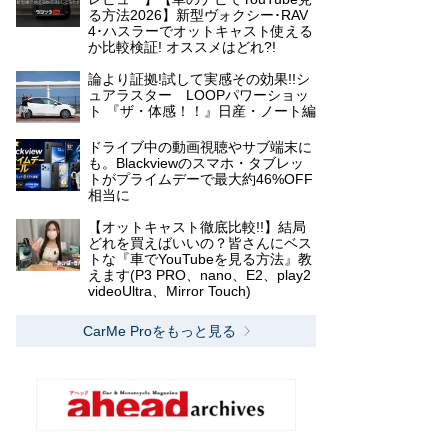
る方法2026】新型ヴォクシー･RAV
4･ハスラーでオットキャスト使える
か比較検証! オススメはどれ?!
論より証拠!試して実感その効果!!シ
ュアラスター LOOPパワーショッ
ト 『ザ・体感！！』日産・ノート編
ドライブ中の動画視聴やサブ端末に
も。Blackviewのスマホ・タブレッ
トがプライムデーで最大約46%OFF
相当に
【オットキャスト徹底比較!!】結局
どれを買えばいいの？皆さんにベス
トな『車でYouTubeを見る方法』教
えます(P3 PRO、nano、E2、play2
videoUltra、Mirror Touch)
CarMe Proをもっと見る