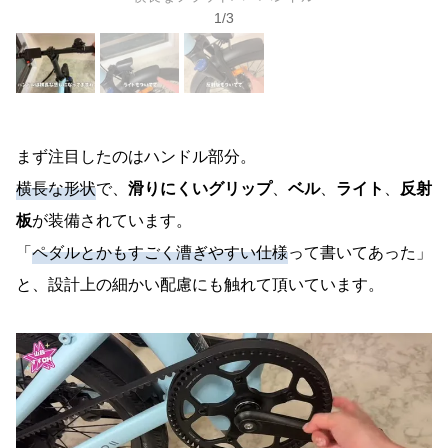
1
/
3
まず注目したのはハンドル部分。
横長な形状
で、
滑りにくいグリップ
、
ベル
、
ライト
、
反射
板
が装備されています。
「
ペダルとかもすごく漕ぎやすい仕様
って書いてあった」
と、設計上の細かい配慮にも触れて頂いています。