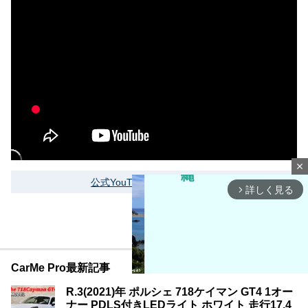
close
公式YouTubeをもっと見る
詳しく見る
arrow_forward_ios
CarMe Pro最新記事
R.3(2021)年 ポルシェ 718ケイマン GT4 1オー
ナー PDLS付きLEDライト ホワイト 走行17,4