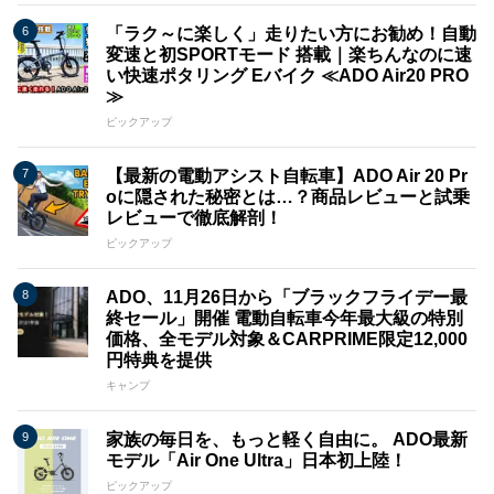
「ラク～に楽しく」走りたい方にお勧め！自動
変速と初SPORTモード 搭載｜楽ちんなのに速
い快速ポタリング Eバイク ≪ADO Air20 PRO
≫
ピックアップ
【最新の電動アシスト自転車】ADO Air 20 Pr
oに隠された秘密とは…？商品レビューと試乗
レビューで徹底解剖！
ピックアップ
ADO、11月26日から「ブラックフライデー最
終セール」開催 電動自転車今年最大級の特別
価格、全モデル対象＆CARPRIME限定12,000
円特典を提供
キャンプ
家族の毎日を、もっと軽く自由に。 ADO最新
モデル「Air One Ultra」日本初上陸！
ピックアップ