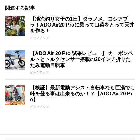
関連する記事
【渓流釣り女子の1日】タラノメ、コシアブ
ラ！ADO Air20 Proに乗って山菜をとって天丼
を作る！
ピックアップ
【ADO Air 20 Pro 試乗レビュー】 カーボンベ
ルトとトルクセンサー搭載の20インチ折りた
たみ電動自転車
ピックアップ
【検証】最新電動アシスト自転車なら巨漢でも
峠を登る事は出来るのか！？【ADO Air 20 Pr
o】
ピックアップ