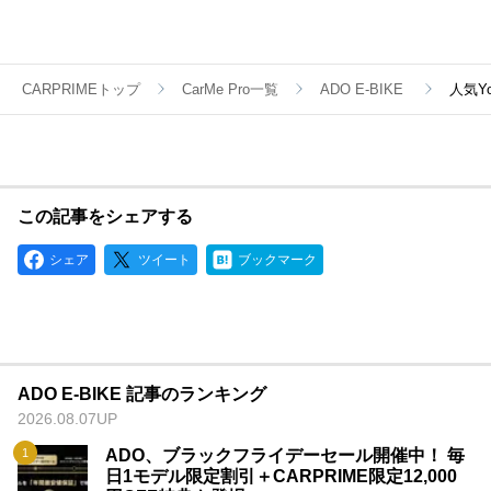
我々は、日本のユーザーに向けて、ファッション性、技術性、
高品質を兼ね備えた電動アシスト自転車製品と、信頼できるロ
ーカライズされたアフターサービスを提供することに尽力致し
ます。
CARPRIMEトップ
CarMe Pro一覧
ADO E-BIKE
人気Y
弊社は既に東京にてアフターサービスセンターとローカル倉庫
を設立しており、2024年にはさらに力を入れ、サービス範囲
拡大と品質向上を目指し、日本のユーザーの生活をより豊かに
することを目標として掲げています。
ADOは、環境への配慮と卓越した製品品質に焦点を当て、持続
可能な未来の実現に貢献しています。
この記事をシェアする
ADOは若いブランドではありますが、電動アシスト自転車の品
質において、他社に引けを取らない自信がございます。
シェア
ツイート
ブックマーク
【特徴と強み】
・豊富な経験と実績：ADO（エーディーオー）は電動アシスト
自転車分野において、数百、数千の信頼性実験データに基づく
一連の専門的な実験設備を持ち、技術面では多くの画期的な特
許を蓄積しています。 その結果、製品の品質においては、多
ADO E-BIKE 記事のランキング
くの競争相手よりも優位を保っています。ADOはこれまでの実
2026.08.07UP
績を元に、革新的な技術と高品質な製品により市場での地位を
確立しています。
ADO、ブラックフライデーセール開催中！ 毎
日1モデル限定割引＋CARPRIME限定12,000
・独自のブランド哲学：ADOはECOな環境を重視し、その価