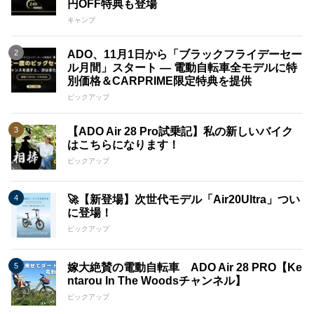
円OFF特典も登場
値観を製品に反映させています。 私たちは持続可能な製造プ
ロセスと素材の選定に努め、環境にやさしいアプローチを追求
キャンプ
しています。
ADO、11月1日から「ブラックフライデーセー
・自信をもって挑む品質：ADOは若いブランドでありながら、
ル月間」スタート ― 電動自転車全モデルに特
電動アシスト自転車の品質について自信を持っています。 競
別価格＆CARPRIME限定特典を提供
争相手に負けない高品質な製品を提供することをお約束いたし
ピックアップ
ます。
ADO電動アシスト自転車は、常に進化し続ける市場で、革新的
【ADO Air 28 Pro試乗記】私の新しいバイク
な製品と共にお客様の期待に応えることをお約束いたします。
はこちらになります！
私たちは将来のモビリティにおいて積極的な役割を果たし、お
ピックアップ
客様に価値あるライフスタイルを提供してまいります。
🚀【新登場】次世代モデル「Air20Ultra」つい
に登場！
ピックアップ
嫁大絶賛の電動自転車 ADO Air 28 PRO【Ke
ntarou In The Woodsチャンネル】
ピックアップ