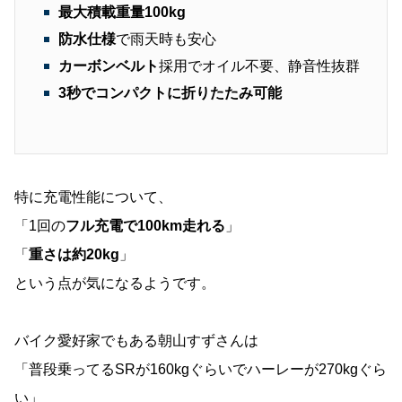
最大積載重量100kg
防水仕様
で雨天時も安心
カーボンベルト
採用でオイル不要、静音性抜群
3秒でコンパクトに折りたたみ可能
特に充電性能について、
「1回の
フル充電で100km走れる
」
「
重さは約20kg
」
という点が気になるようです。
バイク愛好家でもある朝山すずさんは
「普段乗ってるSRが160kgぐらいでハーレーが270kgぐら
い」