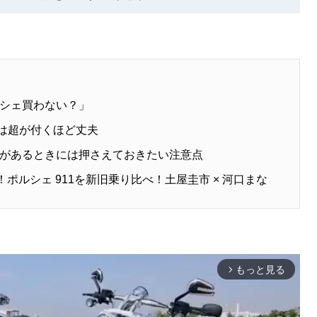
シェ買わない？」
古は超が付くほど丈夫
があるときには押さえておきたい注意点
ポルシェ 911を新旧乗り比べ！土屋圭市 × 河口まな
！
もっと見る
arrow_forward_ios