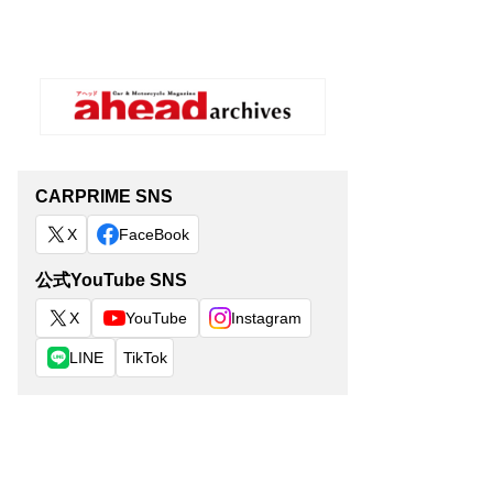
CARPRIME SNS
X
FaceBook
公式YouTube SNS
X
YouTube
Instagram
LINE
TikTok