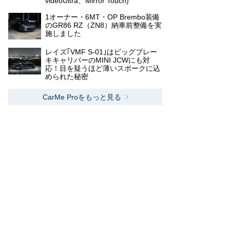
videoUltra、Mirror Touch)
1オーナー・6MT・OP Brembo装備
のGR86 RZ（ZN8）納車前整備を実
施しました
レイズ｢VMF S-01｣はビッグブレー
キキャリパーのMINI JCWにも対
応！目を疑うほど薄いスポークに込
められた秘密
CarMe Proをもっと見る