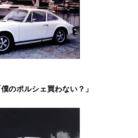
t
e
「僕のポルシェ買わない？」