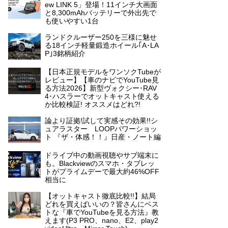
ew LINK 5」登場！11インチ大画面
と8,300mAhバッテリーで外出先で
も使いやすい1台
ランドクルーザー250を三様に魅せ
る18インチ軽量鍛造ホイール｢A･LA
P｣3銘柄紹介
【日本正規モデルをワンソクTubeが
レビュー】【車のナビでYouTube見
る方法2026】新型ヴォクシー･RAV
4･ハスラーでオットキャスト使える
か比較検証! オススメはどれ?!
論より証拠!試して実感その効果!!シ
ュアラスター LOOPパワーショッ
ト 『ザ・体感！！』日産・ノート編
ドライブ中の動画視聴やサブ端末に
も。Blackviewのスマホ・タブレッ
トがプライムデーで最大約46%OFF
相当に
【オットキャスト徹底比較!!】結局
どれを買えばいいの？皆さんにベス
トな『車でYouTubeを見る方法』教
えます(P3 PRO、nano、E2、play2