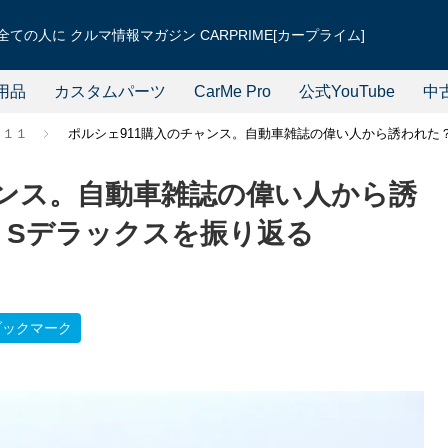
ての人に クルマ情報マガジン CARPRIME[カープライム]
用品
カスタムパーツ
CarMe Pro
公式YouTube
中
９１１
ポルシェ911購入のチャンス。自動車雑誌の偉い人から誘われた？
ャンス。自動車雑誌の偉い人から誘
1 Sデラックスを振り返る
ブックマーク