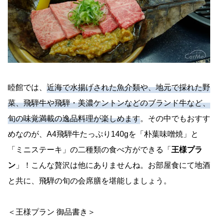
睦館では、
近海で水揚げされた魚介類や、地元で採れた野
菜、飛騨牛や飛騨・美濃ケントンなどのブランド牛など、
旬の味覚満載の逸品料理が楽しめます
。その中でもおすす
めなのが、A4飛騨牛たっぷり140gを「朴葉味噌焼」と
「ミニステーキ」の二種類の食べ方ができる「
王様プラ
ン
」！こんな贅沢は他にありませんね。お部屋食にて地酒
と共に、飛騨の旬の会席膳を堪能しましょう。
＜王様プラン 御品書き＞