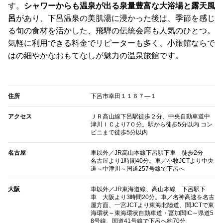
す。
シャワーからも温泉が出る泉量豊富な大浴場と露天風
呂
があり、下呂温泉の美肌湯に浸かった後は、季節を感じ
る旬の食材を活かした、飛騨の伝統会席も人気のひとつ。
気軽に利用できる料金でリピーターも多く、小旅館ならで
はの細やかなおもてなしが魅力の温泉旅館です。
住所
下呂市幸田１１６７―１
アクセス
ＪＲ高山線下呂駅徒歩２分、中央自動車道中
津川ＩＣより7０分。駅から徒歩5分以内 コン
ビニまで徒歩5分以内
名古屋
車以外／JR高山本線下呂駅下車 徒歩2分
名古屋より1時間40分。車／小牧JCTより中央
道～中津川～国道257号線で下呂へ
大阪
車以外／JR東海道線、高山本線 下呂駅下
車 大阪より3時間20分。車／名神高速を名古
屋方面、一宮JCTより東海北陸道、関JCTで東
海環状～東海環状自動車道・冨加関IC～県道5
8号線、国道41号線で下呂へ約70分