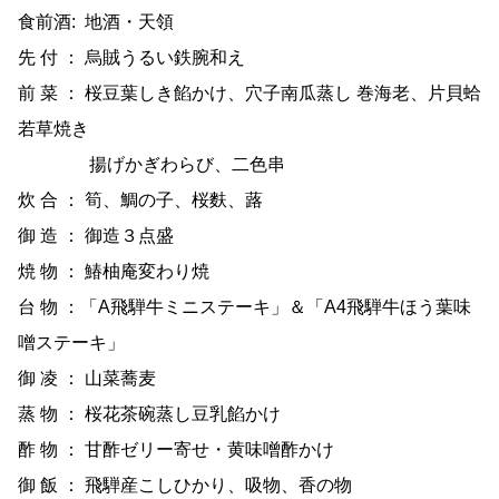
食前酒: 地酒・天領
先 付 ： 烏賊うるい鉄腕和え
前 菜 ： 桜豆葉しき餡かけ、穴子南瓜蒸し 巻海老、片貝蛤
若草焼き
揚げかぎわらび、二色串
炊 合 ： 筍、鯛の子、桜麩、蕗
御 造 ： 御造３点盛
焼 物 ： 鰆柚庵変わり焼
台 物 ：「A飛騨牛ミニステーキ」＆「A4飛騨牛ほう葉味
噌ステーキ」
御 凌 ： 山菜蕎麦
蒸 物 ： 桜花茶碗蒸し豆乳餡かけ
酢 物 ： 甘酢ゼリー寄せ・黄味噌酢かけ
御 飯 ： 飛騨産こしひかり、吸物、香の物