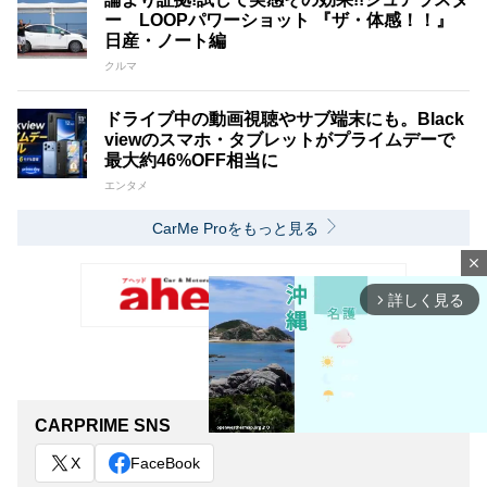
ー LOOPパワーショット 『ザ・体感！！』
日産・ノート編
クルマ
ドライブ中の動画視聴やサブ端末にも。Black
viewのスマホ・タブレットがプライムデーで
最大約46%OFF相当に
エンタメ
CarMe Proをもっと見る
close
詳しく見る
arrow_forward_ios
CARPRIME SNS
X
FaceBook