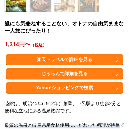
誰にも気兼ねすることない、オトナの自由気ままな
一人旅にぴったり！
1,314円〜
（税込）
楽天トラベルで詳細を見る
じゃらんで詳細を見る
Yahoo!ショッピングで検索
睦館は、明治45年(1912年）創業、下呂駅より徒歩2分と
便利な立地にある温泉旅館です。
良質の温泉と岐阜県産食材使用にこだわった料理が特長
で