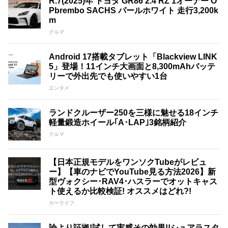
R.7(2025)年 トヨタ GR86 2.4 RZ 1オーナー O
Pbrembo SACHS パールホワイト 走行3,200k
m
クルマ
Android 17搭載タブレット「Blackview LINK
5」登場！11インチ大画面と8,300mAhバッテ
リーで外出先でも使いやすい1台
エンタメ
ランドクルーザー250を三様に魅せる18インチ
軽量鍛造ホイール｢A･LAP｣3銘柄紹介
クルマ
【日本正規モデルをワンソクTubeがレビュ
ー】【車のナビでYouTube見る方法2026】新
型ヴォクシー･RAV4･ハスラーでオットキャス
ト使えるか比較検証! オススメはどれ?!
カーライフ
論より証拠!試して実感その効果!!シュアラスタ