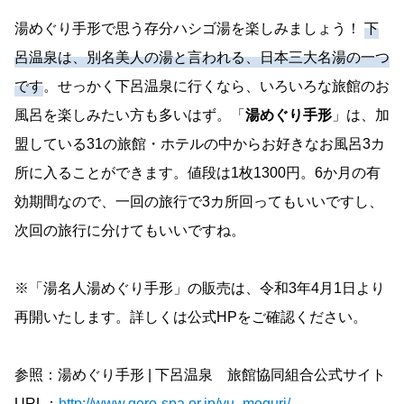
湯めぐり手形で思う存分ハシゴ湯を楽しみましょう！
下
呂温泉は、別名美人の湯と言われる、日本三大名湯の一つ
です
。せっかく下呂温泉に行くなら、いろいろな旅館のお
風呂を楽しみたい方も多いはず。「
湯めぐり手形
」は、加
盟している31の旅館・ホテルの中からお好きなお風呂3カ
所に入ることができます。値段は1枚1300円。6か月の有
効期間なので、一回の旅行で3カ所回ってもいいですし、
次回の旅行に分けてもいいですね。
※「湯名人湯めぐり手形」の販売は、令和3年4月1日より
再開いたします。詳しくは公式HPをご確認ください。
参照：湯めぐり手形 | 下呂温泉 旅館協同組合公式サイト
URL：
http://www.gero-spa.or.jp/yu_meguri/