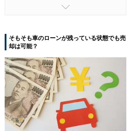
車のローンが残って売却できない場合の対処法2
つ
中古車買い替えローン
ディーラーのローン借り換え
そもそも車のローンが残っている状態でも売
却は可能？
ローンが残っている車を高額で売却するポイント
3つ
1. 車を売却する時期を見極める
2. 出来るだけ車を綺麗に見せる
3. 一括査定を利用する
ローンが残っている場合の車の売却方法を知ろう