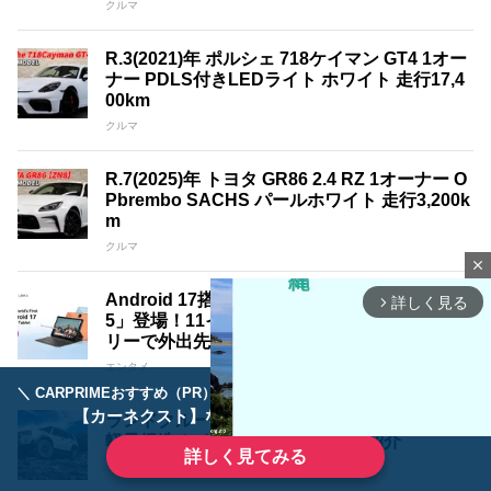
クルマ
R.3(2021)年 ポルシェ 718ケイマン GT4 1オー
ナー PDLS付きLEDライト ホワイト 走行17,4
00km
クルマ
R.7(2025)年 トヨタ GR86 2.4 RZ 1オーナー O
Pbrembo SACHS パールホワイト 走行3,200k
m
クルマ
close
Android 17搭載タブレット「Blackview LINK
詳しく見る
arrow_forward_ios
5」登場！11インチ大画面と8,300mAhバッテ
リーで外出先でも使いやすい1台
エンタメ
＼ CARPRIMEおすすめ（PR） ／
ディーラーで手放すのはもったいない！
【カーネクスト】ならどんなクルマも高価買取
ランドクルーザー250を三様に魅せる18インチ
軽量鍛造ホイール｢A･LAP｣3銘柄紹介
詳しく見てみる
クルマ