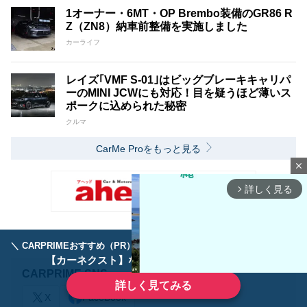
1オーナー・6MT・OP Brembo装備のGR86 R
Z（ZN8）納車前整備を実施しました
カーライフ
レイズ｢VMF S-01｣はビッグブレーキキャリパ
ーのMINI JCWにも対応！目を疑うほど薄いス
ポークに込められた秘密
クルマ
CarMe Proをもっと見る
close
詳しく見る
arrow_forward_ios
＼ CARPRIMEおすすめ（PR） ／
ディーラーで手放すのはもったいない！
【カーネクスト】ならどんなクルマも高価買取
CARPRIME SNS
詳しく見てみる
X
FaceBook