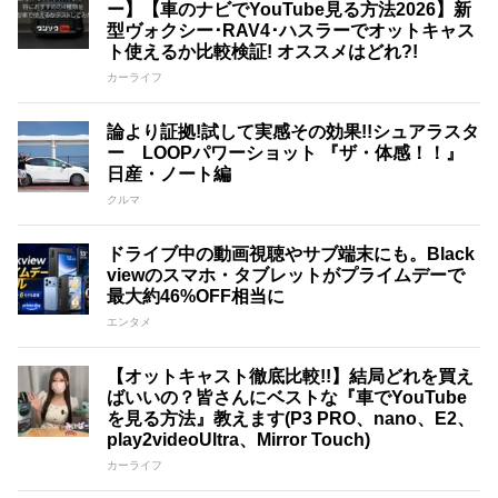
ー】【車のナビでYouTube見る方法2026】新
型ヴォクシー･RAV4･ハスラーでオットキャス
ト使えるか比較検証! オススメはどれ?!
カーライフ
論より証拠!試して実感その効果!!シュアラスタ
ー LOOPパワーショット 『ザ・体感！！』
日産・ノート編
クルマ
ドライブ中の動画視聴やサブ端末にも。Black
viewのスマホ・タブレットがプライムデーで
最大約46%OFF相当に
エンタメ
【オットキャスト徹底比較!!】結局どれを買え
ばいいの？皆さんにベストな『車でYouTube
を見る方法』教えます(P3 PRO、nano、E2、
play2videoUltra、Mirror Touch)
カーライフ