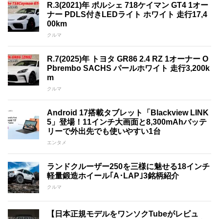
R.3(2021)年 ポルシェ 718ケイマン GT4 1オー
ナー PDLS付きLEDライト ホワイト 走行17,4
00km
クルマ
R.7(2025)年 トヨタ GR86 2.4 RZ 1オーナー O
Pbrembo SACHS パールホワイト 走行3,200k
m
クルマ
Android 17搭載タブレット「Blackview LINK
5」登場！11インチ大画面と8,300mAhバッテ
リーで外出先でも使いやすい1台
エンタメ
ランドクルーザー250を三様に魅せる18インチ
軽量鍛造ホイール｢A･LAP｣3銘柄紹介
クルマ
【日本正規モデルをワンソクTubeがレビュ