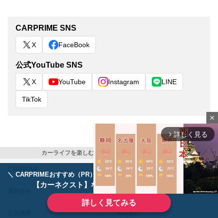
CARPRIME SNS
X
FaceBook
公式YouTube SNS
X
YouTube
Instagram
LINE
TikTok
close
詳しく見る
arrow_forward_ios
カーライフを楽しむ全ての人に クルマ情報マガジン
CARPRIME
カスタムCarMe
＼ CARPRIMEおすすめ（PR） ／
ディーラーで手放すのはもったいない！
【カーネクスト】ならどんなクルマも高価買取
運営会社
お問い合わせ
詳しく見てみる
広告掲載
利用規約