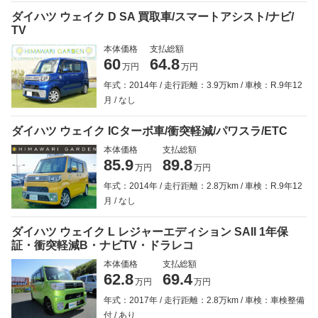
ダイハツ ウェイク D SA 買取車/スマートアシスト/ナビ/
TV
本体価格
支払総額
60
64.8
万円
万円
年式：2014年
走行距離：3.9万km
車検：R.9年12
月
なし
ダイハツ ウェイク ICターボ車/衝突軽減/パワスラ/ETC
本体価格
支払総額
85.9
89.8
万円
万円
年式：2014年
走行距離：2.8万km
車検：R.9年12
月
なし
ダイハツ ウェイク L レジャーエディション SAII 1年保
証・衝突軽減B・ナビTV・ドラレコ
本体価格
支払総額
62.8
69.4
万円
万円
年式：2017年
走行距離：2.8万km
車検：車検整備
付
あり