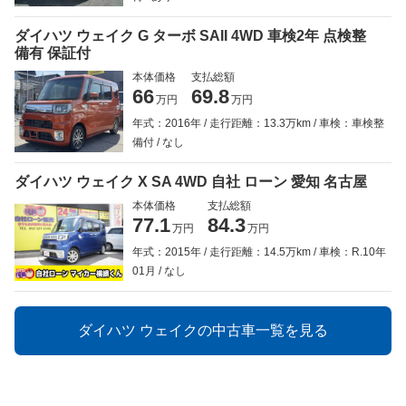
ダイハツ ウェイク G ターボ SAII 4WD 車検2年 点検整
備有 保証付
本体価格
支払総額
66
69.8
万円
万円
年式：2016年
走行距離：13.3万km
車検：車検整
備付
なし
ダイハツ ウェイク X SA 4WD 自社 ローン 愛知 名古屋
本体価格
支払総額
77.1
84.3
万円
万円
年式：2015年
走行距離：14.5万km
車検：R.10年
01月
なし
ダイハツ ウェイクの中古車一覧を見る