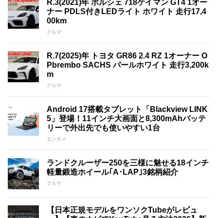
R.3(2021)年 ポルシェ 718ケイマン GT4 1オー
ナー PDLS付きLEDライト ホワイト 走行17,4
00km
クルマ
R.7(2025)年 トヨタ GR86 2.4 RZ 1オーナー O
Pbrembo SACHS パールホワイト 走行3,200k
m
クルマ
Android 17搭載タブレット「Blackview LINK
5」登場！11インチ大画面と8,300mAhバッテ
リーで外出先でも使いやすい1台
エンタメ
ランドクルーザー250を三様に魅せる18インチ
軽量鍛造ホイール｢A･LAP｣3銘柄紹介
クルマ
【日本正規モデルをワンソクTubeがレビュ