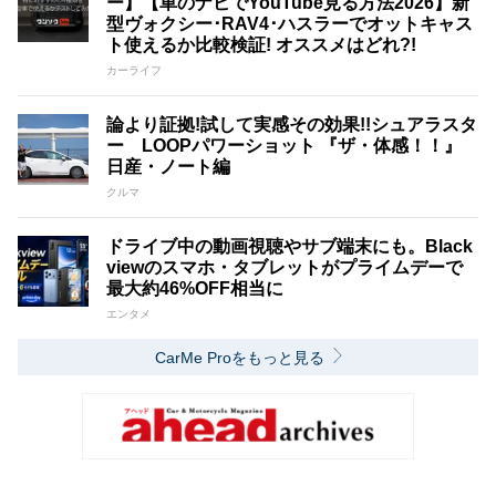
ー】【車のナビでYouTube見る方法2026】新
型ヴォクシー･RAV4･ハスラーでオットキャス
ト使えるか比較検証! オススメはどれ?!
カーライフ
論より証拠!試して実感その効果!!シュアラスタ
ー LOOPパワーショット 『ザ・体感！！』
日産・ノート編
クルマ
ドライブ中の動画視聴やサブ端末にも。Black
viewのスマホ・タブレットがプライムデーで
最大約46%OFF相当に
エンタメ
CarMe Proをもっと見る