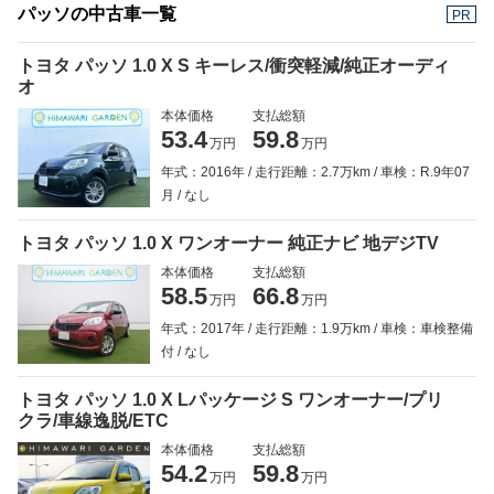
パッソの中古車一覧
PR
トヨタ パッソ 1.0 X S キーレス/衝突軽減/純正オーディ
オ
本体価格
支払総額
53.4
59.8
万円
万円
年式：2016年
走行距離：2.7万km
車検：R.9年07
月
なし
トヨタ パッソ 1.0 X ワンオーナー 純正ナビ 地デジTV
本体価格
支払総額
58.5
66.8
万円
万円
年式：2017年
走行距離：1.9万km
車検：車検整備
付
なし
トヨタ パッソ 1.0 X Lパッケージ S ワンオーナー/プリ
クラ/車線逸脱/ETC
本体価格
支払総額
54.2
59.8
万円
万円