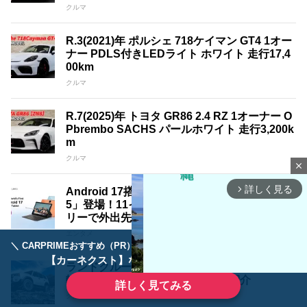
クルマ
R.3(2021)年 ポルシェ 718ケイマン GT4 1オー
ナー PDLS付きLEDライト ホワイト 走行17,4
00km
クルマ
R.7(2025)年 トヨタ GR86 2.4 RZ 1オーナー O
Pbrembo SACHS パールホワイト 走行3,200k
m
クルマ
close
詳しく見る
Android 17搭載タブレット「Blackview LINK
arrow_forward_ios
5」登場！11インチ大画面と8,300mAhバッテ
リーで外出先でも使いやすい1台
エンタメ
＼ CARPRIMEおすすめ（PR） ／
ディーラーで手放すのはもったいない！
【カーネクスト】ならどんなクルマも高価買取
ランドクルーザー250を三様に魅せる18インチ
軽量鍛造ホイール｢A･LAP｣3銘柄紹介
詳しく見てみる
クルマ