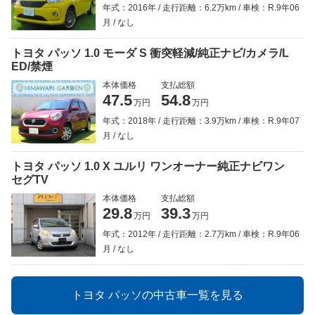
年式：2016年
走行距離：6.2万km
車検：R.9年06
月
なし
トヨタ パッソ 1.0 モーダ S 衝突軽減/純正ナビ/カメラ/L
ED/禁煙
本体価格
支払総額
47.5
54.8
万円
万円
年式：2018年
走行距離：3.9万km
車検：R.9年07
月
なし
トヨタ パッソ 1.0 X ユルリ ワンオーナー純正ナビワン
セグTV
本体価格
支払総額
29.8
39.3
万円
万円
年式：2012年
走行距離：2.7万km
車検：R.9年06
月
なし
トヨタ パッソの中古車一覧を見る