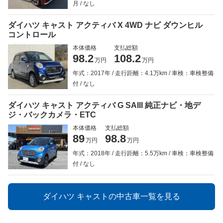
月
なし
ダイハツ キャスト アクティバ X 4WD ナビ ダウンヒル
コントロール
本体価格
支払総額
98.2
108.2
万円
万円
年式：2017年
走行距離：4.1万km
車検：車検整備
付
なし
ダイハツ キャスト アクティバ G SAIII 純正ナビ・地デ
ジ・バックカメラ・ETC
本体価格
支払総額
89
98.8
万円
万円
年式：2018年
走行距離：5.5万km
車検：車検整備
付
なし
ダイハツ キャストの中古車一覧を見る