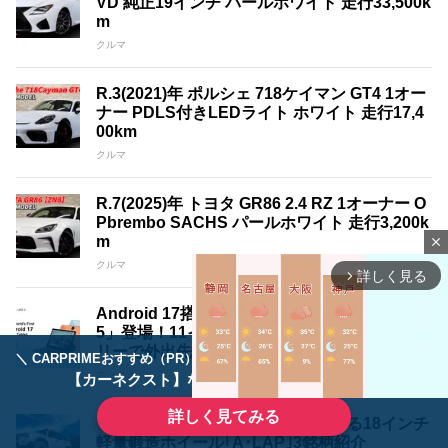
VD 純正19インチ パールホワイト 走行33,500k
m
クルマ
R.3(2021)年 ポルシェ 718ケイマン GT4 1オー
ナー PDLS付きLEDライト ホワイト 走行17,4
00km
クルマ
R.7(2025)年 トヨタ GR86 2.4 RZ 1オーナー O
Pbrembo SACHS パールホワイト 走行3,200k
m
close
クルマ
詳しく見る
arrow_forward_ios
Android 17搭載タブレット「Blackview LINK
5」登場！11インチ大画面と8,300mAhバッテ
リーで外出先でも使いやすい1台
＼ CARPRIMEおすすめ（PR） ／
ディーラーで手放すのはもったいない！
エンタメ
【カーネクスト】ならどんなクルマも高価買取
詳しく見てみる
ランドクルーザー250を三様に魅せる18インチ
軽量鍛造ホイール｢A･LAP｣3銘柄紹介