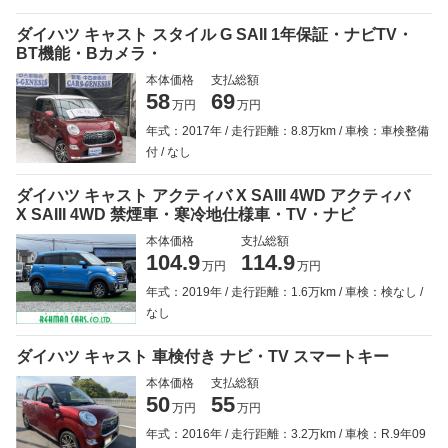
ダイハツ キャスト スタイル G SAII 1年保証・ナビTV・
BT機能・Bカメラ・
本体価格
支払総額
58
69
万円
万円
年式：2017年
走行距離：8.8万km
車検：車検整備
付
なし
ダイハツ キャスト アクティバ X SAIII 4WD アクティバ
X SAIII 4WD 禁煙車・寒冷地仕様車・TV・ナビ
本体価格
支払総額
104.9
114.9
万円
万円
年式：2019年
走行距離：1.6万km
車検：検なし
なし
ダイハツ キャスト 車検付き ナビ・TV スマートキー
本体価格
支払総額
50
55
万円
万円
年式：2016年
走行距離：3.2万km
車検：R.9年09