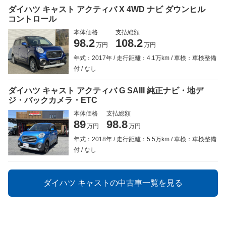
ダイハツ キャスト アクティバ X 4WD ナビ ダウンヒル
コントロール
本体価格
支払総額
98.2
108.2
万円
万円
年式：2017年
走行距離：4.1万km
車検：車検整備
付
なし
ダイハツ キャスト アクティバ G SAIII 純正ナビ・地デ
ジ・バックカメラ・ETC
本体価格
支払総額
89
98.8
万円
万円
年式：2018年
走行距離：5.5万km
車検：車検整備
付
なし
ダイハツ キャストの中古車一覧を見る