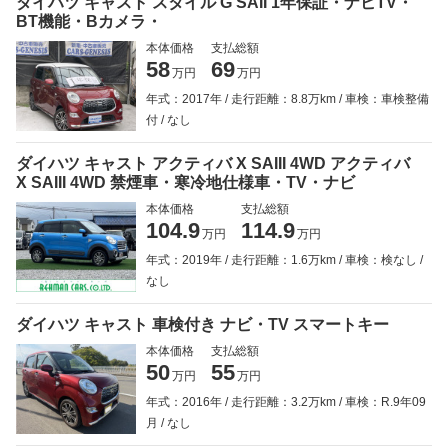
ダイハツ キャスト スタイル G SAII 1年保証・ナビTV・
BT機能・Bカメラ・
本体価格
支払総額
58
69
万円
万円
年式：2017年
走行距離：8.8万km
車検：車検整備
付
なし
ダイハツ キャスト アクティバ X SAIII 4WD アクティバ
X SAIII 4WD 禁煙車・寒冷地仕様車・TV・ナビ
本体価格
支払総額
104.9
114.9
万円
万円
年式：2019年
走行距離：1.6万km
車検：検なし
なし
ダイハツ キャスト 車検付き ナビ・TV スマートキー
本体価格
支払総額
50
55
万円
万円
年式：2016年
走行距離：3.2万km
車検：R.9年09
月
なし