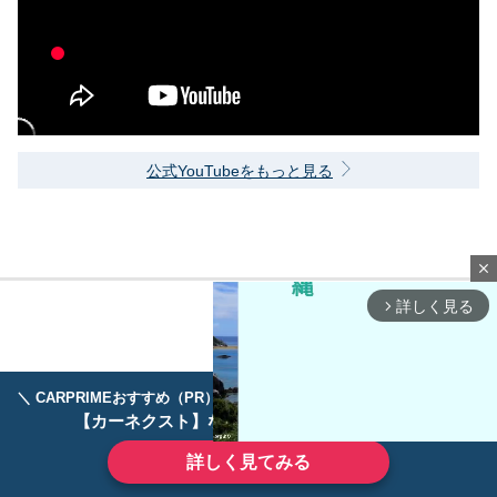
公式YouTubeをもっと見る
close
詳しく見る
arrow_forward_ios
＼ CARPRIMEおすすめ（PR） ／
ディーラーで手放すのはもったいない！
【カーネクスト】ならどんなクルマも高価買取
詳しく見てみる