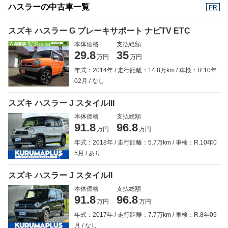
ハスラーの中古車一覧
PR
スズキ ハスラー G ブレーキサポート ナビTV ETC
本体価格
支払総額
29.8
35
万円
万円
年式：2014年
走行距離：14.8万km
車検：R.10年
02月
なし
スズキ ハスラー J スタイルIII
本体価格
支払総額
91.8
96.8
万円
万円
年式：2018年
走行距離：5.7万km
車検：R.10年0
5月
あり
スズキ ハスラー J スタイルII
本体価格
支払総額
91.8
96.8
万円
万円
年式：2017年
走行距離：7.7万km
車検：R.8年09
月
なし