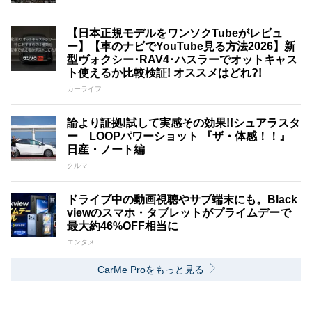
【日本正規モデルをワンソクTubeがレビュ
ー】【車のナビでYouTube見る方法2026】新
型ヴォクシー･RAV4･ハスラーでオットキャス
ト使えるか比較検証! オススメはどれ?!
カーライフ
論より証拠!試して実感その効果!!シュアラスタ
ー LOOPパワーショット 『ザ・体感！！』
日産・ノート編
クルマ
ドライブ中の動画視聴やサブ端末にも。Black
viewのスマホ・タブレットがプライムデーで
最大約46%OFF相当に
エンタメ
CarMe Proをもっと見る