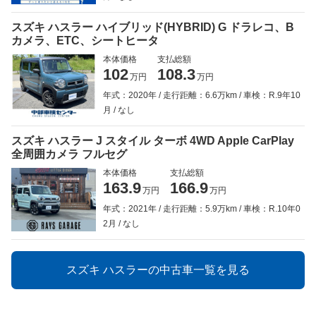
スズキ ハスラー ハイブリッド(HYBRID) G ドラレコ、B
カメラ、ETC、シートヒータ
本体価格
支払総額
102
108.3
万円
万円
年式：2020年
走行距離：6.6万km
車検：R.9年10
月
なし
スズキ ハスラー J スタイル ターボ 4WD Apple CarPlay
全周囲カメラ フルセグ
本体価格
支払総額
163.9
166.9
万円
万円
年式：2021年
走行距離：5.9万km
車検：R.10年0
2月
なし
スズキ ハスラーの中古車一覧を見る