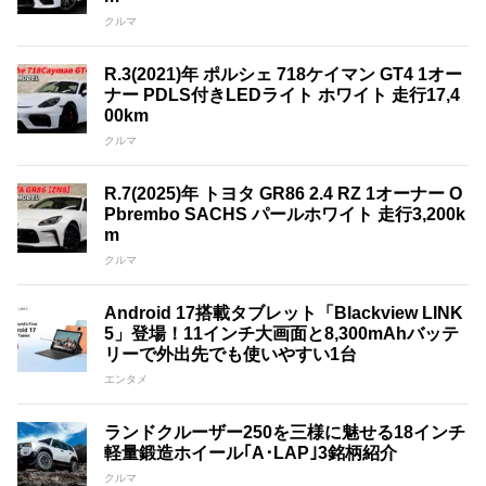
クルマ
R.3(2021)年 ポルシェ 718ケイマン GT4 1オー
ナー PDLS付きLEDライト ホワイト 走行17,4
00km
クルマ
R.7(2025)年 トヨタ GR86 2.4 RZ 1オーナー O
Pbrembo SACHS パールホワイト 走行3,200k
m
クルマ
Android 17搭載タブレット「Blackview LINK
5」登場！11インチ大画面と8,300mAhバッテ
リーで外出先でも使いやすい1台
エンタメ
ランドクルーザー250を三様に魅せる18インチ
軽量鍛造ホイール｢A･LAP｣3銘柄紹介
クルマ