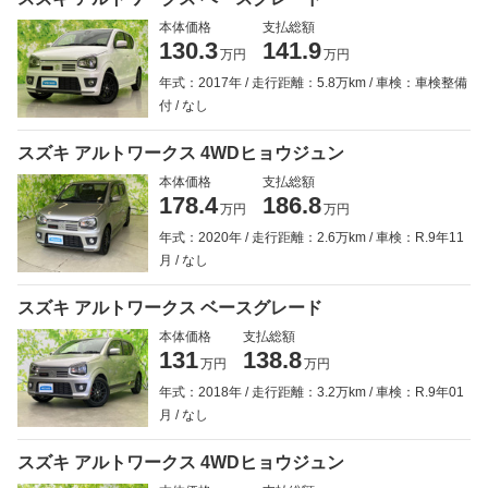
本体価格
支払総額
130.3
141.9
万円
万円
年式：2017年
走行距離：5.8万km
車検：車検整備
付
なし
スズキ アルトワークス 4WDヒョウジュン
本体価格
支払総額
178.4
186.8
万円
万円
年式：2020年
走行距離：2.6万km
車検：R.9年11
月
なし
スズキ アルトワークス ベースグレード
本体価格
支払総額
131
138.8
万円
万円
年式：2018年
走行距離：3.2万km
車検：R.9年01
月
なし
スズキ アルトワークス 4WDヒョウジュン