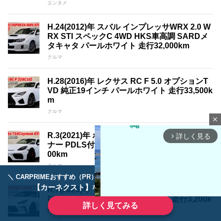
エンタメ
H.24(2012)年 スバル インプレッサWRX 2.0 W
RX STI スペックC 4WD HKS車高調 SARDメ
タキャタ パールホワイト 走行32,000km
クルマ
H.28(2016)年 レクサス RC F 5.0 オプションT
VD 純正19インチ パールホワイト 走行33,500k
m
クルマ
close
R.3(2021)年 ポルシェ 718ケイマン GT4 1オー
詳しく見る
arrow_forward_ios
ナー PDLS付きLEDライト ホワイト 走行17,4
00km
クルマ
＼ CARPRIMEおすすめ（PR） ／
ディーラーで手放すのはもったいない！
【カーネクスト】ならどんなクルマも高価買取
R.7(2025)年 トヨタ GR86 2.4 RZ 1オーナー O
Pbrembo SACHS パールホワイト 走行3,200k
詳しく見てみる
m
クルマ