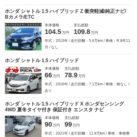
ホンダ シャトル 1.5 ハイブリッド Z 衝突軽減/純正ナビ/
Bカメラ/ETC
本体価格
支払総額
104.5
109.8
万円
万円
年式：2015年
走行距離：5.6万km
車検：R.8年11
月
なし
ホンダ シャトル 1.5 ハイブリッド
本体価格
支払総額
66
78.9
万円
万円
年式：2016年
走行距離：7.1万km
車検：検なし
あり
ホンダ シャトル 1.5 ハイブリッド X ホンダセンシング
4WD 夏冬タイヤ付き 保証付き エンスタ ナビ
本体価格
支払総額
90
99
万円
万円
年式：2021年
走行距離：11.9万km
車検：車検整