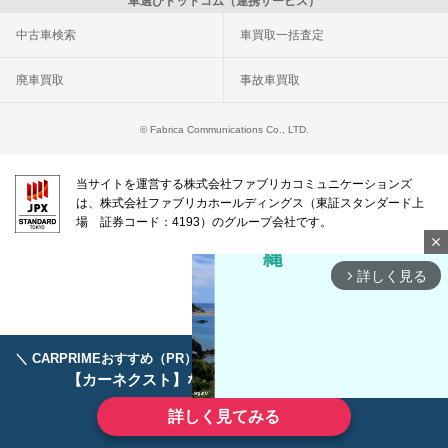
車選びドットコム（連携サービス）
中古車検索
車買取一括査定
廃車買取
事故車買取
© Fabrica Communications Co., LTD.
当サイトを運営する株式会社ファブリカコミュニケーションズ
は、株式会社ファブリカホールディングス（東証スタンダード上
場 証券コード：4193）のグループ会社です。
close
詳しく見る
arrow_forward_ios
＼ CARPRIMEおすすめ（PR） ／
ディーラーで手放すのはもったいない！
【カーネクスト】ならどんなクルマも高価買取
詳しく見てみる