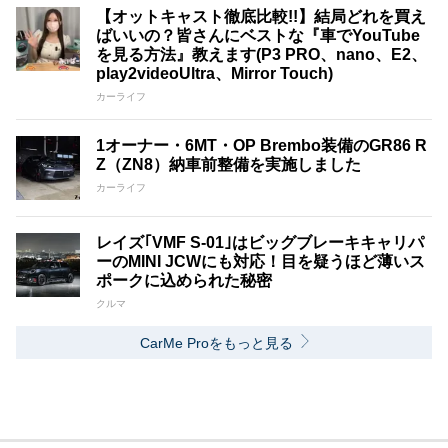
【オットキャスト徹底比較!!】結局どれを買え
ばいいの？皆さんにベストな『車でYouTube
を見る方法』教えます(P3 PRO、nano、E2、
play2videoUltra、Mirror Touch)
カーライフ
1オーナー・6MT・OP Brembo装備のGR86 R
Z（ZN8）納車前整備を実施しました
カーライフ
レイズ｢VMF S-01｣はビッグブレーキキャリパ
ーのMINI JCWにも対応！目を疑うほど薄いス
ポークに込められた秘密
クルマ
CarMe Proをもっと見る