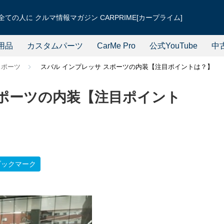
ての人に クルマ情報マガジン CARPRIME[カープライム]
用品
カスタムパーツ
CarMe Pro
公式YouTube
中
スポーツ
スバル インプレッサ スポーツの内装【注目ポイントは？】
スポーツの内装【注目ポイント
ブックマーク