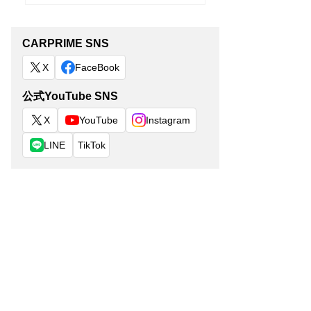
CARPRIME SNS
X
FaceBook
公式YouTube SNS
X
YouTube
Instagram
LINE
TikTok