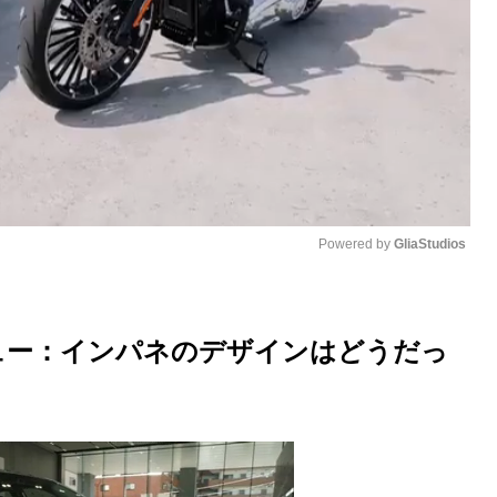
Powered by 
GliaStudios
M
u
ュー：インパネのデザインはどうだっ
t
e