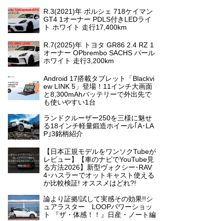
R.3(2021)年 ポルシェ 718ケイマン
GT4 1オーナー PDLS付きLEDライ
ト ホワイト 走行17,400km
R.7(2025)年 トヨタ GR86 2.4 RZ 1
オーナー OPbrembo SACHS パール
ホワイト 走行3,200km
Android 17搭載タブレット「Blackvi
ew LINK 5」登場！11インチ大画面
と8,300mAhバッテリーで外出先で
も使いやすい1台
ランドクルーザー250を三様に魅せ
る18インチ軽量鍛造ホイール｢A･LA
P｣3銘柄紹介
【日本正規モデルをワンソクTubeが
レビュー】【車のナビでYouTube見
る方法2026】新型ヴォクシー･RAV
4･ハスラーでオットキャスト使える
か比較検証! オススメはどれ?!
論より証拠!試して実感その効果!!シ
ュアラスター LOOPパワーショッ
ト 『ザ・体感！！』日産・ノート編