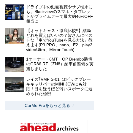
ドライブ中の動画視聴やサブ端末に
も。Blackviewのスマホ・タブレッ
トがプライムデーで最大約46%OFF
相当に
【オットキャスト徹底比較!!】結局
どれを買えばいいの？皆さんにベス
トな『車でYouTubeを見る方法』教
えます(P3 PRO、nano、E2、play2
videoUltra、Mirror Touch)
1オーナー・6MT・OP Brembo装備
のGR86 RZ（ZN8）納車前整備を実
施しました
レイズ｢VMF S-01｣はビッグブレー
キキャリパーのMINI JCWにも対
応！目を疑うほど薄いスポークに込
められた秘密
CarMe Proをもっと見る