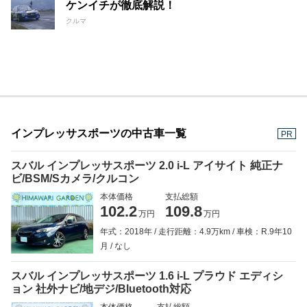
ケンイチが徹底解説！
クルマ
インプレッサスポーツの中古車一覧
PR
スバル インプレッサスポーツ 2.0 i-L アイサイト 純正ナ
ビ/BSM/Sカメラ/クルコン
本体価格
支払総額
102.2
109.8
万円
万円
年式：2018年
走行距離：4.9万km
車検：R.9年10
月
なし
スバル インプレッサスポーツ 1.6 i-L プラウド エディシ
ョン 社外ナビ/地デジ/Bluetooth対応
本体価格
支払総額