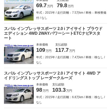
69.7
79.8
万円
万円
年式：2015年
走行距離：7.5万km
車検：車検整備
付
なし
スバル インプレッサスポーツ 2.0 i アイサイト プラウド
エディション 4WD 2WAYパワーシートETCナビPスタ
ート
本体価格
支払総額
109
117.7
万円
万円
年式：2015年
走行距離：7.4万km
車検：検なし
なし
スバル インプレッサスポーツ 2.0 i アイサイト 4WD ア
イドリングストップ レーダークルーズ
本体価格
支払総額
98
103.3
万円
万円
年式：2015年
走行距離：6.8万km
車検：検なし
なし