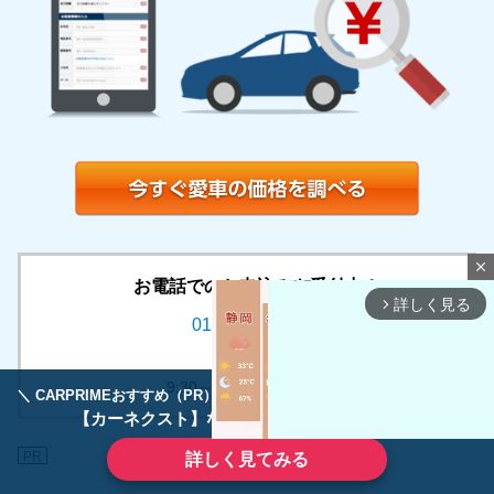
close
お電話でのお申込みも受付中！
詳しく見る
arrow_forward_ios
0120-994-996
受付時間
9:30～18:30 / 平日のみ
＼ CARPRIMEおすすめ（PR） ／
ディーラーで手放すのはもったいない！
【カーネクスト】ならどんなクルマも高価買取
PR
詳しく見てみる