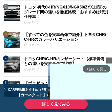
トヨタ 初代C-HR(NGX10/NGX50/ZYX11型)の
グレード間の違いを徹底比較！おすすめは特別
仕様車！
ピックアップ
【すべての色を実車画像で紹介】トヨタCHR/
C-HRのカラーバリエーション
ピックアップ
トヨタCHR/C-HRのレザーシート【標準装備
close
との違いを実車画像で比較】
詳しく見る
arrow_forward_ios
ピックアップ
【ヴェゼルよりも劣る!?】トヨタCHR/C-HRの
シートアレンジは何がある？
＼ CARPRIMEおすすめ（PR） ／
ディーラーで手放すのはもったいない！
ピックアップ
【カーネクスト】ならどんなクルマも高価買取
詳しく見てみる