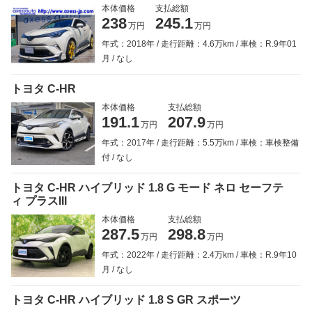
本体価格
支払総額
238
245.1
万円
万円
年式：2018年
走行距離：4.6万km
車検：R.9年01
月
なし
トヨタ C-HR
本体価格
支払総額
191.1
207.9
万円
万円
年式：2017年
走行距離：5.5万km
車検：車検整備
付
なし
トヨタ C-HR ハイブリッド 1.8 G モード ネロ セーフテ
ィ プラスIII
本体価格
支払総額
287.5
298.8
万円
万円
年式：2022年
走行距離：2.4万km
車検：R.9年10
月
なし
トヨタ C-HR ハイブリッド 1.8 S GR スポーツ