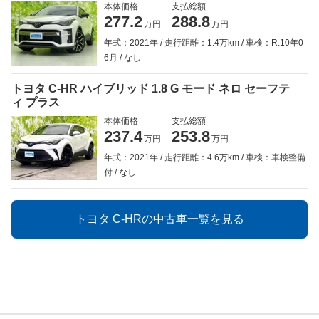
本体価格
支払総額
277.2
288.8
万円
万円
年式：2021年
走行距離：1.4万km
車検：R.10年0
6月
なし
トヨタ C-HR ハイブリッド 1.8 G モード ネロ セーフテ
ィ プラス
本体価格
支払総額
237.4
253.8
万円
万円
年式：2021年
走行距離：4.6万km
車検：車検整備
付
なし
トヨタ C-HRの中古車一覧を見る