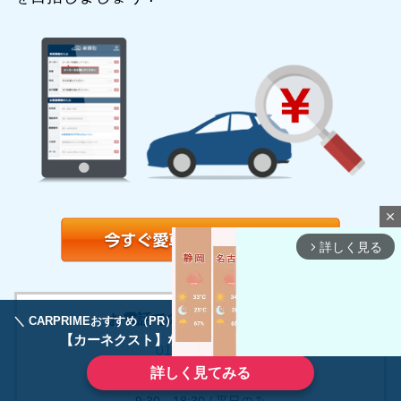
close
詳しく見る
arrow_forward_ios
お電話でのお申込みも受付中！
＼ CARPRIMEおすすめ（PR） ／
ディーラーで手放すのはもったいない！
【カーネクスト】ならどんなクルマも高価買取
0120-994-996
詳しく見てみる
受付時間
9:30～18:30 / 平日のみ