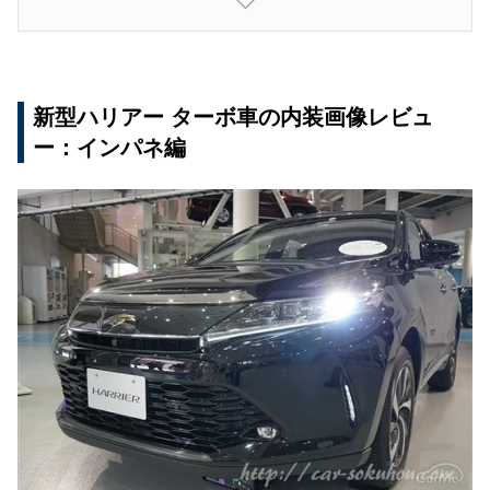
特徴１：レッドのアクセントカラーを採用
ハンドル・ステアリングホイール
助手席側ダッシュボード
新型ハリアー ターボ車の内装画像レビュ
メーターフード
ー：インパネ編
センターアームレスト
ドア内側パネル
ハイブリッド車の内装・インテリア
ターボ車の内装・インテリア
特徴２：メーターも専用デザインに…
新型ハリアーのターボ車のメーター
新型ハリアー ターボ車の内装画像レビュー：シ
ート編