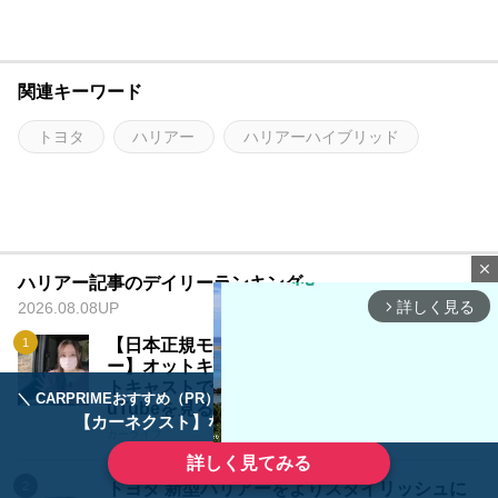
関連キーワード
トヨタ
ハリアー
ハリアーハイブリッド
close
ハリアー記事のデイリーランキング
詳しく見る
2026.08.08UP
arrow_forward_ios
【日本正規モデルをみぃぱーきんぐがレビュ
ー】オットキャストPlay2Video Ultra -【オッ
トキャストで断トツおすすめ!!】車のナビでYo
＼ CARPRIMEおすすめ（PR） ／
ディーラーで手放すのはもったいない！
uTubeを見る方法!!
【カーネクスト】ならどんなクルマも高価買取
カーライフ
詳しく見てみる
トヨタ 新型ハリアーをよりスタイリッシュに