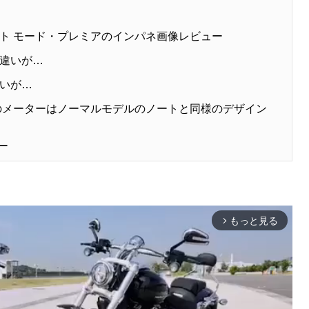
ト モード・プレミアのインパネ画像レビュー
違いが…
いが…
のメーターはノーマルモデルのノートと同様のデザイン
ー
もっと見る
arrow_forward_ios