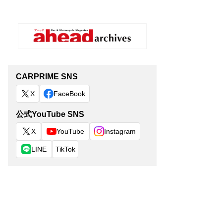
CARPRIME SNS
X
FaceBook
公式YouTube SNS
X
YouTube
Instagram
LINE
TikTok