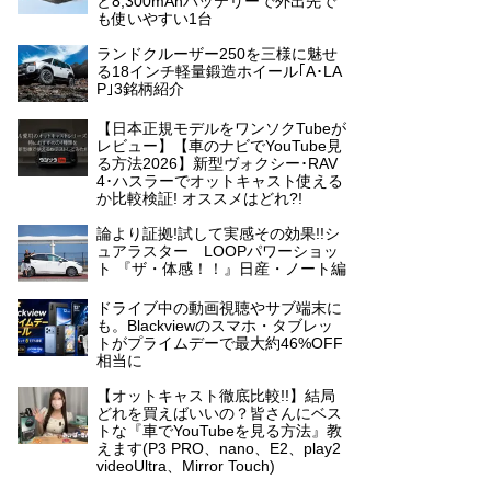
と8,300mAhバッテリーで外出先で
も使いやすい1台
ランドクルーザー250を三様に魅せ
る18インチ軽量鍛造ホイール｢A･LA
P｣3銘柄紹介
【日本正規モデルをワンソクTubeが
レビュー】【車のナビでYouTube見
る方法2026】新型ヴォクシー･RAV
4･ハスラーでオットキャスト使える
か比較検証! オススメはどれ?!
論より証拠!試して実感その効果!!シ
ュアラスター LOOPパワーショッ
ト 『ザ・体感！！』日産・ノート編
ドライブ中の動画視聴やサブ端末に
も。Blackviewのスマホ・タブレッ
トがプライムデーで最大約46%OFF
相当に
【オットキャスト徹底比較!!】結局
どれを買えばいいの？皆さんにベス
トな『車でYouTubeを見る方法』教
えます(P3 PRO、nano、E2、play2
videoUltra、Mirror Touch)