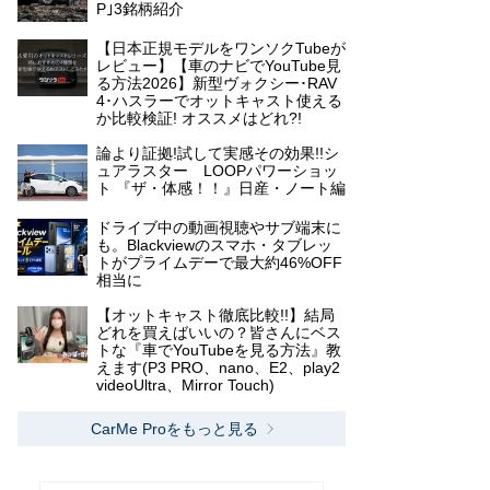
P｣3銘柄紹介
【日本正規モデルをワンソクTubeが
レビュー】【車のナビでYouTube見
る方法2026】新型ヴォクシー･RAV
4･ハスラーでオットキャスト使える
か比較検証! オススメはどれ?!
論より証拠!試して実感その効果!!シ
ュアラスター LOOPパワーショッ
ト 『ザ・体感！！』日産・ノート編
ドライブ中の動画視聴やサブ端末に
も。Blackviewのスマホ・タブレッ
トがプライムデーで最大約46%OFF
相当に
【オットキャスト徹底比較!!】結局
どれを買えばいいの？皆さんにベス
トな『車でYouTubeを見る方法』教
えます(P3 PRO、nano、E2、play2
videoUltra、Mirror Touch)
CarMe Proをもっと見る