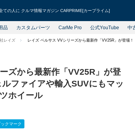
ての人に クルマ情報マガジン CARPRIME[カープライム]
用品
カスタムパーツ
CarMe Pro
公式YouTube
中
社レイズ
レイズ ベルサス VVシリーズから最新作「VV25R」が登
リーズから最新作「VV25R」が登
ェルファイアや輸入SUVにもマッ
ツホイール
ブックマーク