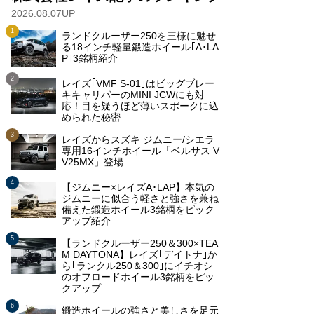
2026.08.07UP
ランドクルーザー250を三様に魅せ
る18インチ軽量鍛造ホイール｢A･LA
P｣3銘柄紹介
レイズ｢VMF S-01｣はビッグブレー
キキャリパーのMINI JCWにも対
応！目を疑うほど薄いスポークに込
められた秘密
レイズからスズキ ジムニー/シエラ
専用16インチホイール「ベルサス V
V25MX」登場
【ジムニー×レイズA･LAP】本気の
ジムニーに似合う軽さと強さを兼ね
備えた鍛造ホイール3銘柄をピック
アップ紹介
【ランドクルーザー250＆300×TEA
M DAYTONA】レイズ｢デイトナ｣か
ら｢ランクル250＆300｣にイチオシ
のオフロードホイール3銘柄をピッ
クアップ
鍛造ホイールの強さと美しさを足元