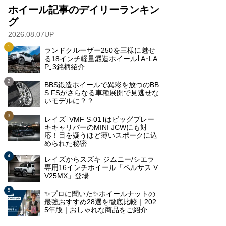
ホイール記事のデイリーランキン
グ
2026.08.07UP
ランドクルーザー250を三様に魅せ
る18インチ軽量鍛造ホイール｢A･LA
P｣3銘柄紹介
BBS鍛造ホイールで異彩を放つのBB
S FSがさらなる車種展開で見逃せな
いモデルに？？
レイズ｢VMF S-01｣はビッグブレー
キキャリパーのMINI JCWにも対
応！目を疑うほど薄いスポークに込
められた秘密
レイズからスズキ ジムニー/シエラ
専用16インチホイール「ベルサス V
V25MX」登場
✨プロに聞いた✨ホイールナットの
最強おすすめ28選を徹底比較｜202
5年版｜おしゃれな商品をご紹介