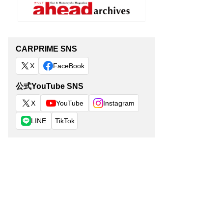
CARPRIME SNS
X
FaceBook
公式YouTube SNS
X
YouTube
Instagram
LINE
TikTok