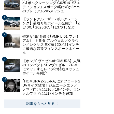
へ｢ボルクレーシング G025｣&｢SZエ
ディション｣ スポーク幅わずか5mm
のプレミアム2×5メッシュ
【ランドクルーザー×ボルクレーシ
ング】装着可能ホイール全紹介！｢Z
E40X｣｢G025GC｣｢TE37XT｣など
特別な“黒”を纏う｢VMF L-01 プレミ
アム｣！トヨタ アルヴェル／クラウ
ン／レクサス RX向け20／21インチ
に最適な鍛造フィンスポークホイー
ル
【ホンダ ヴェゼル×HOMURA】人気
のコンパクトSUVヴェゼル・ZR-V
にマッチするレイズの鋳造メッシュ
ホイールを紹介
｢HOMURA 2x9L​​-RA｣にオフロードS
UVサイズ登場！ジムニーシエラ／
ノマド向けには16／18インチ、ラン
クルプラドには17インチを追加
記事をもっと見る