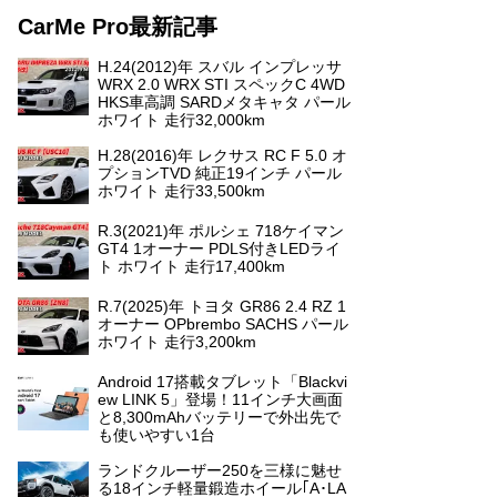
CarMe Pro最新記事
H.24(2012)年 スバル インプレッサ
WRX 2.0 WRX STI スペックC 4WD
HKS車高調 SARDメタキャタ パール
ホワイト 走行32,000km
H.28(2016)年 レクサス RC F 5.0 オ
プションTVD 純正19インチ パール
ホワイト 走行33,500km
R.3(2021)年 ポルシェ 718ケイマン
GT4 1オーナー PDLS付きLEDライ
ト ホワイト 走行17,400km
R.7(2025)年 トヨタ GR86 2.4 RZ 1
オーナー OPbrembo SACHS パール
ホワイト 走行3,200km
Android 17搭載タブレット「Blackvi
ew LINK 5」登場！11インチ大画面
と8,300mAhバッテリーで外出先で
も使いやすい1台
ランドクルーザー250を三様に魅せ
る18インチ軽量鍛造ホイール｢A･LA