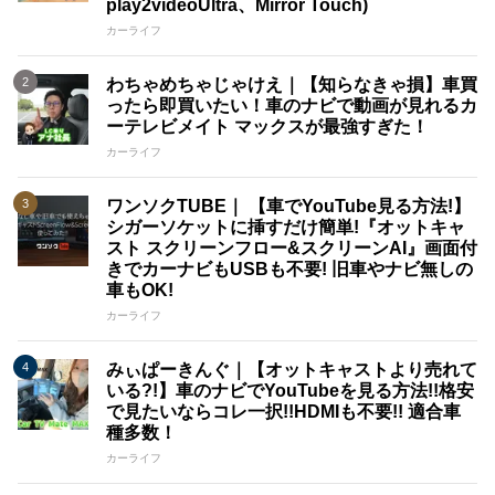
play2videoUltra、Mirror Touch)
カーライフ
わちゃめちゃじゃけえ｜【知らなきゃ損】車買
ったら即買いたい！車のナビで動画が見れるカ
ーテレビメイト マックスが最強すぎた！
カーライフ
ワンソクTUBE｜ 【車でYouTube見る方法!】
シガーソケットに挿すだけ簡単!『オットキャ
スト スクリーンフロー&スクリーンAI』画面付
きでカーナビもUSBも不要! 旧車やナビ無しの
車もOK!
カーライフ
みぃぱーきんぐ｜【オットキャストより売れて
いる?!】車のナビでYouTubeを見る方法!!格安
で見たいならコレ一択!!HDMIも不要!! 適合車
種多数！
カーライフ