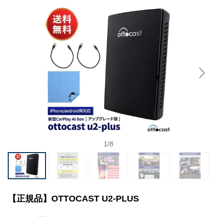
1
/
8
【正規品】OTTOCAST U2-PLUS