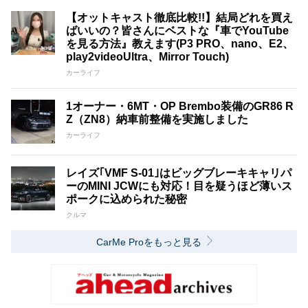
【オットキャスト徹底比較!!】結局どれを買え
ばいいの？皆さんにベストな『車でYouTube
を見る方法』教えます(P3 PRO、nano、E2、
play2videoUltra、Mirror Touch)
カーライフ
1オーナー・6MT・OP Brembo装備のGR86 R
Z（ZN8）納車前整備を実施しました
カーライフ
レイズ｢VMF S-01｣はビッグブレーキキャリパ
ーのMINI JCWにも対応！目を疑うほど薄いス
ポークに込められた秘密
クルマ
CarMe Proをもっと見る