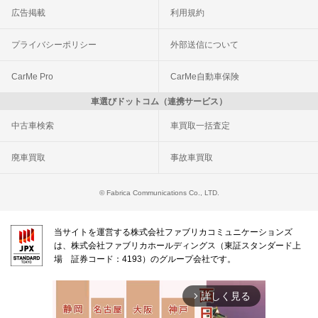
広告掲載
利用規約
プライバシーポリシー
外部送信について
CarMe Pro
CarMe自動車保険
車選びドットコム（連携サービス）
中古車検索
車買取一括査定
廃車買取
事故車買取
© Fabrica Communications Co., LTD.
当サイトを運営する株式会社ファブリカコミュニケーションズ
は、株式会社ファブリカホールディングス（東証スタンダード上
場 証券コード：4193）のグループ会社です。
詳しく見る
arrow_forward_ios