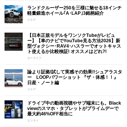
ランドクルーザー250を三様に魅せる18インチ
軽量鍛造ホイール｢A･LAP｣3銘柄紹介
クルマ
【日本正規モデルをワンソクTubeがレビュ
ー】【車のナビでYouTube見る方法2026】新
型ヴォクシー･RAV4･ハスラーでオットキャス
ト使えるか比較検証! オススメはどれ?!
カーライフ
論より証拠!試して実感その効果!!シュアラスタ
ー LOOPパワーショット 『ザ・体感！！』
日産・ノート編
クルマ
ドライブ中の動画視聴やサブ端末にも。Black
viewのスマホ・タブレットがプライムデーで
最大約46%OFF相当に
エンタメ