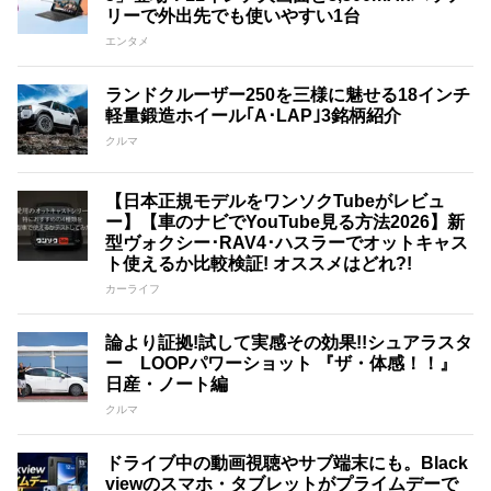
リーで外出先でも使いやすい1台
エンタメ
ランドクルーザー250を三様に魅せる18インチ
軽量鍛造ホイール｢A･LAP｣3銘柄紹介
クルマ
【日本正規モデルをワンソクTubeがレビュ
ー】【車のナビでYouTube見る方法2026】新
型ヴォクシー･RAV4･ハスラーでオットキャス
ト使えるか比較検証! オススメはどれ?!
カーライフ
論より証拠!試して実感その効果!!シュアラスタ
ー LOOPパワーショット 『ザ・体感！！』
日産・ノート編
クルマ
ドライブ中の動画視聴やサブ端末にも。Black
viewのスマホ・タブレットがプライムデーで