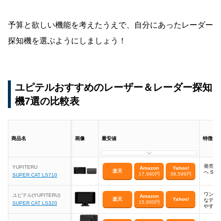
予算と欲しい機能を考えたうえで、自分にあったレーダー
探知機を選ぶようにしましょう！
ユピテルおすすめのレーザー＆レーダー探知
機7選の比較表
商品名
画像
最安値
特徴
発売から
YUPITERU
Amazon
Yahoo!
楽天
へ SU
17,990円
38,599円
SUPER CAT LS710
ワンボ
ユピテル(YUPITERU)
Amazon
楽天
Yahoo!
なデザ
15,800円
SUPER CAT LS320
やすい