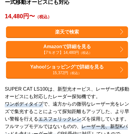
ー式移動オービスにも対応
14,480円〜
（税込）
楽天で検索
Amazonで詳細を見る
【7％オフ】14,480円
（税込）
Yahoo!ショッピングで詳細を見る
15,372円
（税込）
SUPER CAT LS100は、新型光オービス、レーザー式移動
オービスにも対応したレーダー探知機です。
ワンボディタイプ
で、遠方からの微弱なレーザー光をレン
ズで集光することによって探知距離もアップした、より早
い警報を行える
エスフェリックレン
ズを採用しています。
フルマップモデルではないものの、
レーザー光、新型Kバ
ンドを含むレーダー波、GPS受信に対応
しているので、