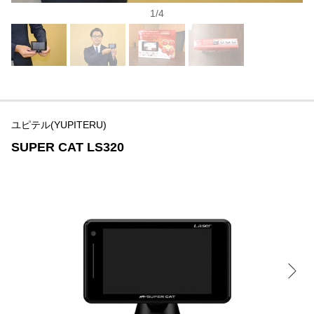
1
/
4
ユピテル(YUPITERU)
SUPER CAT LS320