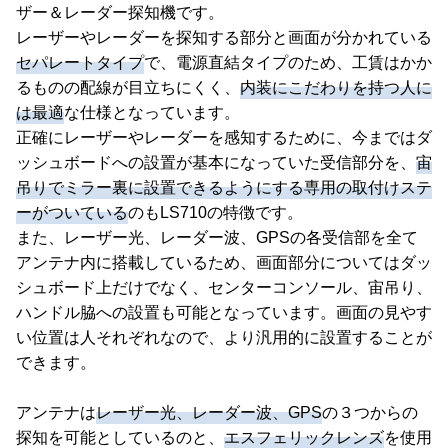
ザー＆レーダー探知機です。
レーザーやレーダーを探知する部分と画面が分かれている
セパレートタイプ
で、電源直結タイプのため、工賃はかか
るものの配線が目立ちにくく、
内装にこだわりを持つ人に
は最適
な仕様となっています。
正確にレーザーやレーダーを感知するために、今まではダ
ッシュボードへの設置が基本になっていた受信部分を、
宙
吊りでミラー裏に設置できるようにする専用の取付けステ
ーがついている
のもLS710の特徴です。
また、レーザー光、レーダー波、GPSの各受信部を全て
アンテナ内に搭載しているため、画面部分についてはダッ
シュボード上だけでなく、センターコンソール、宙吊り、
ハンドル脇への設置も可能となっています。画面の見やす
い位置は人それぞれなので、より汎用的に設置することが
できます。
アンテナは
レーザー光、レーダー波、GPS
の３つからの
探知を可能としているのと、
エスフェリックレンズ
を使用