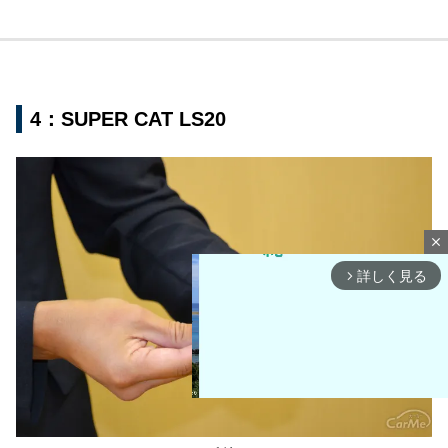
4：SUPER CAT LS20
close
詳しく見る
arrow_forward_ios