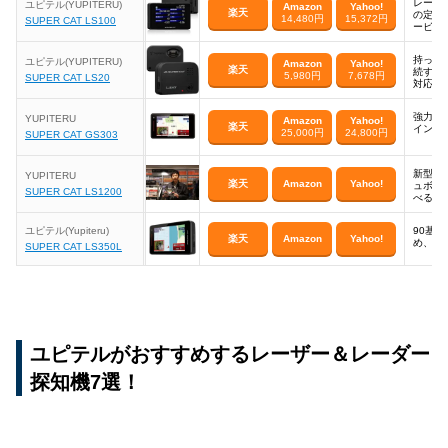
レーダ
ユピテル(YUPITERU)
Amazon
Yahoo!
楽天
の定番
14,480円
15,372円
SUPER CAT LS100
ービス
持って
ユピテル(YUPITERU)
Amazon
Yahoo!
楽天
続する
5,980円
7,678円
SUPER CAT LS20
対応の
強力な
YUPITERU
Amazon
Yahoo!
楽天
インチ
25,000円
24,800円
SUPER CAT GS303
新型オ
YUPITERU
楽天
Amazon
Yahoo!
ュボー
SUPER CAT LS1200
べる
ユピテル(Yupiteru)
90基
楽天
Amazon
Yahoo!
め、高
SUPER CAT LS350L
ユピテルがおすすめするレーザー＆レーダー
探知機7選！