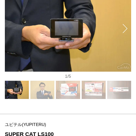
1
/
5
ユピテル(YUPITERU)
SUPER CAT LS100