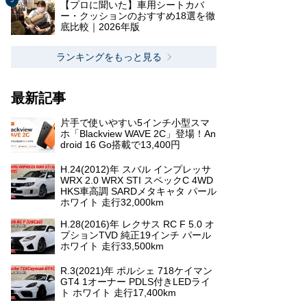
【プロに聞いた】車用シートカバ
ー・クッションのおすすめ18選を徹
底比較｜2026年版
ランキングをもっと見る
最新記事
片手で使いやすい5インチ小型スマ
ホ「Blackview WAVE 2C」登場！An
droid 16 Go搭載で13,400円
H.24(2012)年 スバル インプレッサ
WRX 2.0 WRX STI スペックC 4WD
HKS車高調 SARDメタキャタ パール
ホワイト 走行32,000km
H.28(2016)年 レクサス RC F 5.0 オ
プションTVD 純正19インチ パール
ホワイト 走行33,500km
R.3(2021)年 ポルシェ 718ケイマン
GT4 1オーナー PDLS付きLEDライ
ト ホワイト 走行17,400km