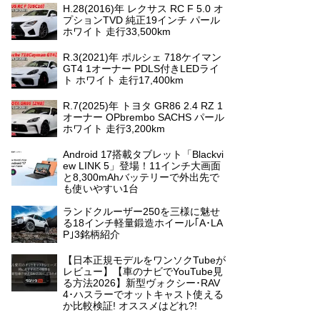
H.28(2016)年 レクサス RC F 5.0 オ
プションTVD 純正19インチ パール
ホワイト 走行33,500km
R.3(2021)年 ポルシェ 718ケイマン
GT4 1オーナー PDLS付きLEDライ
ト ホワイト 走行17,400km
R.7(2025)年 トヨタ GR86 2.4 RZ 1
オーナー OPbrembo SACHS パール
ホワイト 走行3,200km
Android 17搭載タブレット「Blackvi
ew LINK 5」登場！11インチ大画面
と8,300mAhバッテリーで外出先で
も使いやすい1台
ランドクルーザー250を三様に魅せ
る18インチ軽量鍛造ホイール｢A･LA
P｣3銘柄紹介
【日本正規モデルをワンソクTubeが
レビュー】【車のナビでYouTube見
る方法2026】新型ヴォクシー･RAV
4･ハスラーでオットキャスト使える
か比較検証! オススメはどれ?!