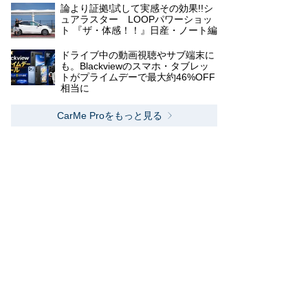
論より証拠!試して実感その効果!!シ
ュアラスター LOOPパワーショッ
ト 『ザ・体感！！』日産・ノート編
ドライブ中の動画視聴やサブ端末に
も。Blackviewのスマホ・タブレッ
トがプライムデーで最大約46%OFF
相当に
CarMe Proをもっと見る