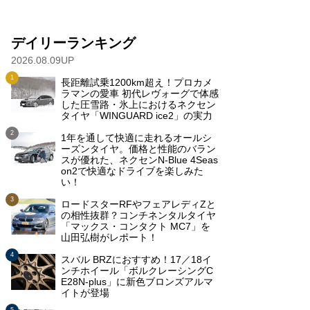
デイリーランキング
2026.08.09UP
長距離試乗1200km超え！プロカメ
ラマンの愛車 初代レヴォーグで体感
した圧雪路・氷上におけるネクセン
タイヤ「WINGUARD ice2」の実力
1年を通して快適に走れるオールシ
ーズンタイヤ。価格と性能のバラン
スが優れた、ネクセンN-Blue 4Seas
on2で快適なドライブを楽しみた
い！
ロードスターRFやフェアレディZと
の相性抜群？コンチネンタルタイヤ
「マックス・コンタクト MC7」を
山田弘樹がレポート！
スバル BRZにおすすめ！17／18イ
ンチホイール「ボルクレーシングC
E28N-plus」に新色ブロンズアルマ
イトが登場