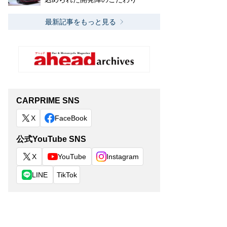
最新記事をもっと見る
CARPRIME SNS
X
FaceBook
公式YouTube SNS
X
YouTube
Instagram
LINE
TikTok