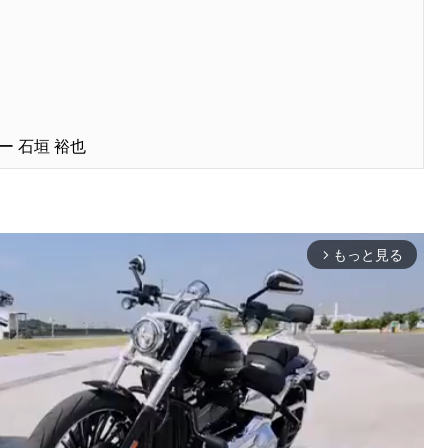
ー 石垣 裕也
もっと見る
arrow_forward_ios