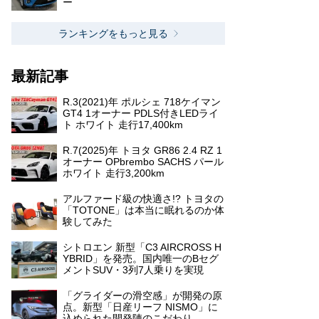
ー
ランキングをもっと見る
最新記事
R.3(2021)年 ポルシェ 718ケイマン
GT4 1オーナー PDLS付きLEDライ
ト ホワイト 走行17,400km
R.7(2025)年 トヨタ GR86 2.4 RZ 1
オーナー OPbrembo SACHS パール
ホワイト 走行3,200km
アルファード級の快適さ!? トヨタの
「TOTONE」は本当に眠れるのか体
験してみた
シトロエン 新型「C3 AIRCROSS H
YBRID」を発売。国内唯一のBセグ
メントSUV・3列7人乗りを実現
「グライダーの滑空感」が開発の原
点。新型「日産リーフ NISMO」に
込められた開発陣のこだわり