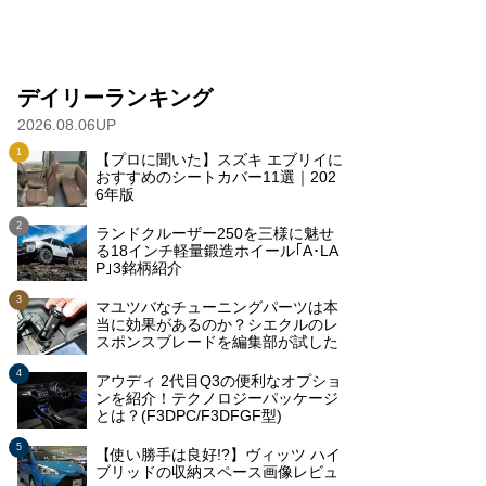
デイリーランキング
2026.08.06UP
【プロに聞いた】スズキ エブリイに
おすすめのシートカバー11選｜202
6年版
ランドクルーザー250を三様に魅せ
る18インチ軽量鍛造ホイール｢A･LA
P｣3銘柄紹介
マユツバなチューニングパーツは本
当に効果があるのか？シエクルのレ
スポンスブレードを編集部が試した
アウディ 2代目Q3の便利なオプショ
ンを紹介！テクノロジーパッケージ
とは？(F3DPC/F3DFGF型)
【使い勝手は良好!?】ヴィッツ ハイ
ブリッドの収納スペース画像レビュ