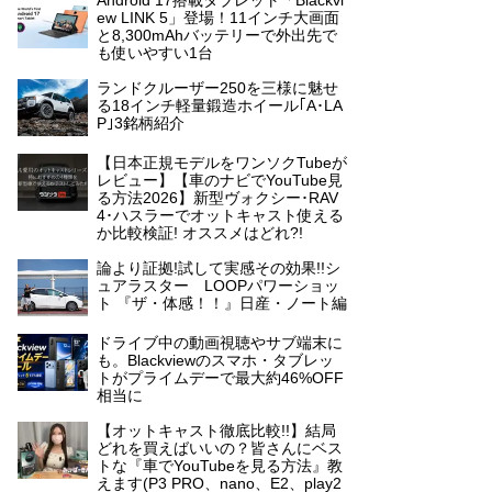
Android 17搭載タブレット「Blackvi
ew LINK 5」登場！11インチ大画面
と8,300mAhバッテリーで外出先で
も使いやすい1台
ランドクルーザー250を三様に魅せ
る18インチ軽量鍛造ホイール｢A･LA
P｣3銘柄紹介
【日本正規モデルをワンソクTubeが
レビュー】【車のナビでYouTube見
る方法2026】新型ヴォクシー･RAV
4･ハスラーでオットキャスト使える
か比較検証! オススメはどれ?!
論より証拠!試して実感その効果!!シ
ュアラスター LOOPパワーショッ
ト 『ザ・体感！！』日産・ノート編
ドライブ中の動画視聴やサブ端末に
も。Blackviewのスマホ・タブレッ
トがプライムデーで最大約46%OFF
相当に
【オットキャスト徹底比較!!】結局
どれを買えばいいの？皆さんにベス
トな『車でYouTubeを見る方法』教
えます(P3 PRO、nano、E2、play2