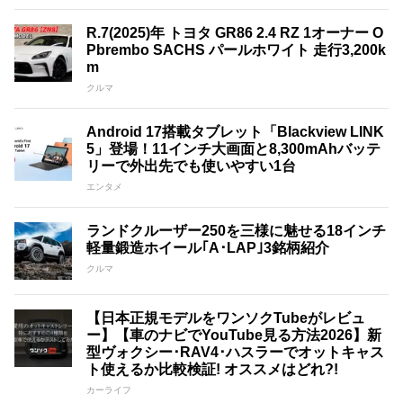
R.7(2025)年 トヨタ GR86 2.4 RZ 1オーナー O
Pbrembo SACHS パールホワイト 走行3,200k
m
クルマ
Android 17搭載タブレット「Blackview LINK
5」登場！11インチ大画面と8,300mAhバッテ
リーで外出先でも使いやすい1台
エンタメ
ランドクルーザー250を三様に魅せる18インチ
軽量鍛造ホイール｢A･LAP｣3銘柄紹介
クルマ
【日本正規モデルをワンソクTubeがレビュ
ー】【車のナビでYouTube見る方法2026】新
型ヴォクシー･RAV4･ハスラーでオットキャス
ト使えるか比較検証! オススメはどれ?!
カーライフ