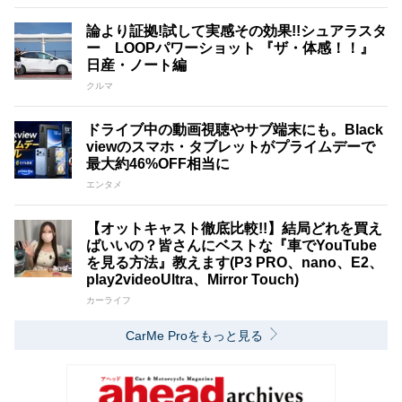
論より証拠!試して実感その効果!!シュアラスタ
ー LOOPパワーショット 『ザ・体感！！』
日産・ノート編
クルマ
ドライブ中の動画視聴やサブ端末にも。Black
viewのスマホ・タブレットがプライムデーで
最大約46%OFF相当に
エンタメ
【オットキャスト徹底比較!!】結局どれを買え
ばいいの？皆さんにベストな『車でYouTube
を見る方法』教えます(P3 PRO、nano、E2、
play2videoUltra、Mirror Touch)
カーライフ
CarMe Proをもっと見る