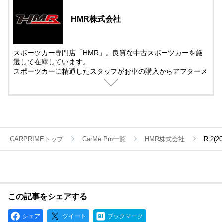
HMR株式会社
スポーツカー専門店「HMR」。良質な中古スポーツカーを厳
選して在庫しています。
スポーツカーに精通したスタッフがお車の購入からアフターメ
ンテナンス＆チューニングまでサポート。
中古車の販売では、動画を活用した車両紹介を取り入れていま
す。
遠方で車を観に来れない方でも安心して購入できるように細部
まで紹介しています。
CARPRIMEトップ
CarMe Pro一覧
HMR株式会社
R.2
この記事をシェアする
シェア
ツイート
ブックマーク