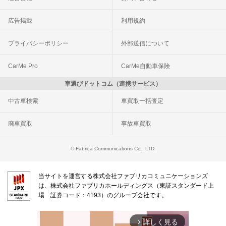
広告掲載
利用規約
プライバシーポリシー
外部送信について
CarMe Pro
CarMe自動車保険
車選びドットコム（連携サービス）
中古車検索
車買取一括査定
廃車買取
事故車買取
© Fabrica Communications Co., LTD.
当サイトを運営する株式会社ファブリカコミュニケーションズ
は、株式会社ファブリカホールディングス（東証スタンダード上
場 証券コード：4193）のグループ会社です。
詳しく見る
arrow_forward_ios