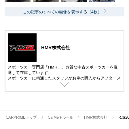
この記事のすべての画像を表示する（4枚）
HMR株式会社
スポーツカー専門店「HMR」。良質な中古スポーツカーを厳
選して在庫しています。
スポーツカーに精通したスタッフがお車の購入からアフターメ
ンテナンス＆チューニングまでサポート。
中古車の販売では、動画を活用した車両紹介を取り入れていま
す。
遠方で車を観に来れない方でも安心して購入できるように細部
まで紹介しています。
CARPRIMEトップ
CarMe Pro一覧
HMR株式会社
R.3