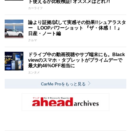
ト使えるか比較検証! オススメはどれ?!
カーライフ
論より証拠!試して実感その効果!!シュアラスタ
ー LOOPパワーショット 『ザ・体感！！』
日産・ノート編
クルマ
ドライブ中の動画視聴やサブ端末にも。Black
viewのスマホ・タブレットがプライムデーで
最大約46%OFF相当に
エンタメ
CarMe Proをもっと見る