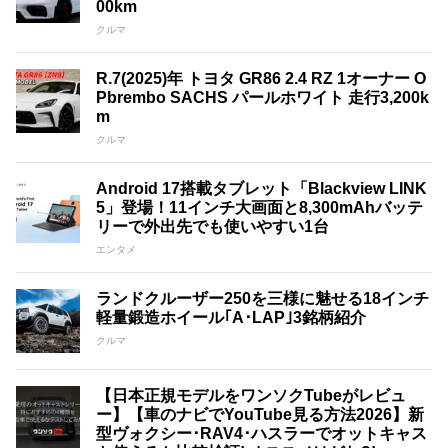
00km
クルマ
R.7(2025)年 トヨタ GR86 2.4 RZ 1オーナー O
Pbrembo SACHS パールホワイト 走行3,200k
m
クルマ
Android 17搭載タブレット「Blackview LINK
5」登場！11インチ大画面と8,300mAhバッテ
リーで外出先でも使いやすい1台
エンタメ
ランドクルーザー250を三様に魅せる18インチ
軽量鍛造ホイール｢A･LAP｣3銘柄紹介
クルマ
【日本正規モデルをワンソクTubeがレビュ
ー】【車のナビでYouTube見る方法2026】新
型ヴォクシー･RAV4･ハスラーでオットキャス