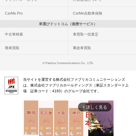
CarMe Pro
CarMe自動車保険
車選びドットコム（連携サービス）
中古車検索
車買取一括査定
廃車買取
事故車買取
© Fabrica Communications Co., LTD.
当サイトを運営する株式会社ファブリカコミュニケーションズ
は、株式会社ファブリカホールディングス（東証スタンダード上
場 証券コード：4193）のグループ会社です。
詳しく見る
arrow_forward_ios