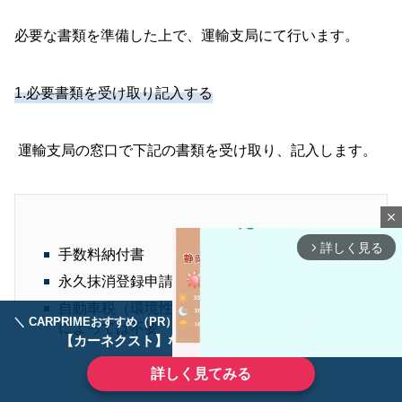
必要な書類を準備した上で、運輸支局にて行います。
1.必要書類を受け取り記入する
運輸支局の窓口で下記の書類を受け取り、記入します。
close
詳しく見る
arrow_forward_ios
手数料納付書
永久抹消登録申請書
自動車税（環境性能別・種別割）申告書※地域
＼ CARPRIMEおすすめ（PR） ／
ディーラーで手放すのはもったいない！
によっては不要
【カーネクスト】ならどんなクルマも高価買取
詳しく見てみる