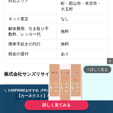
対応エリア
町・郡山市・本宮市・
大玉村
ネット査定
なし
解体費用、引き取り手
無料
数料、レッカー代
廃車手続きの代行
無料
税金の還付
あり
close
詳しく見る
arrow_forward_ios
株式会社サンズリサイクルサービス
＼ CARPRIMEおすすめ（PR） ／
ディーラーで手放すのはもったいない！
【カーネクスト】ならどんなクルマも高価買取
詳しく見てみる