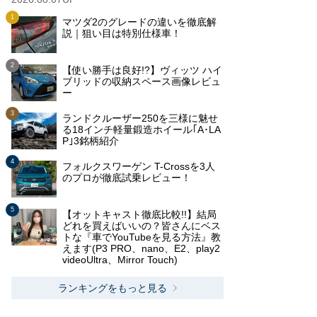
マツダ2のグレードの違いを徹底解
説｜狙い目は特別仕様車！
【使い勝手は良好!?】ヴィッツ ハイ
ブリッドの収納スペース画像レビュ
ー
ランドクルーザー250を三様に魅せ
る18インチ軽量鍛造ホイール｢A･LA
P｣3銘柄紹介
フォルクスワーゲン T-Crossを3人
のプロが徹底試乗レビュー！
【オットキャスト徹底比較!!】結局
どれを買えばいいの？皆さんにベス
トな『車でYouTubeを見る方法』教
えます(P3 PRO、nano、E2、play2
videoUltra、Mirror Touch)
ランキングをもっと見る