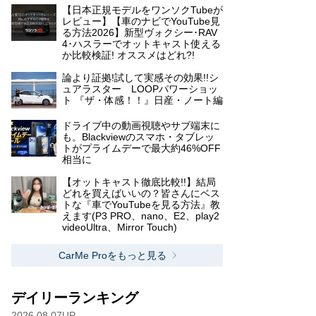
【日本正規モデルをワンソクTubeが
レビュー】【車のナビでYouTube見
る方法2026】新型ヴォクシー･RAV
4･ハスラーでオットキャスト使える
か比較検証! オススメはどれ?!
論より証拠!試して実感その効果!!シ
ュアラスター LOOPパワーショッ
ト 『ザ・体感！！』日産・ノート編
ドライブ中の動画視聴やサブ端末に
も。Blackviewのスマホ・タブレッ
トがプライムデーで最大約46%OFF
相当に
【オットキャスト徹底比較!!】結局
どれを買えばいいの？皆さんにベス
トな『車でYouTubeを見る方法』教
えます(P3 PRO、nano、E2、play2
videoUltra、Mirror Touch)
CarMe Proをもっと見る
デイリーランキング
2026.08.07UP