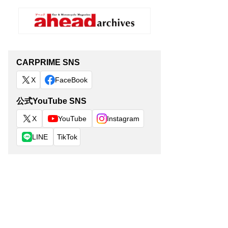
CARPRIME SNS
X
FaceBook
公式YouTube SNS
X
YouTube
Instagram
LINE
TikTok