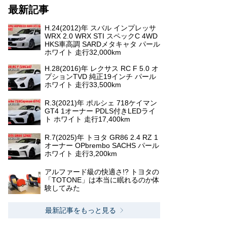
最新記事
H.24(2012)年 スバル インプレッサ
WRX 2.0 WRX STI スペックC 4WD
HKS車高調 SARDメタキャタ パール
ホワイト 走行32,000km
H.28(2016)年 レクサス RC F 5.0 オ
プションTVD 純正19インチ パール
ホワイト 走行33,500km
R.3(2021)年 ポルシェ 718ケイマン
GT4 1オーナー PDLS付きLEDライ
ト ホワイト 走行17,400km
R.7(2025)年 トヨタ GR86 2.4 RZ 1
オーナー OPbrembo SACHS パール
ホワイト 走行3,200km
アルファード級の快適さ!? トヨタの
「TOTONE」は本当に眠れるのか体
験してみた
最新記事をもっと見る