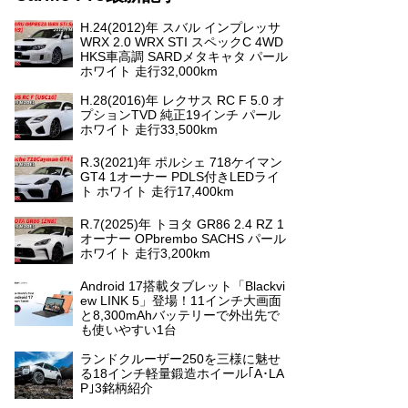
H.24(2012)年 スバル インプレッサ
WRX 2.0 WRX STI スペックC 4WD
HKS車高調 SARDメタキャタ パール
ホワイト 走行32,000km
H.28(2016)年 レクサス RC F 5.0 オ
プションTVD 純正19インチ パール
ホワイト 走行33,500km
R.3(2021)年 ポルシェ 718ケイマン
GT4 1オーナー PDLS付きLEDライ
ト ホワイト 走行17,400km
R.7(2025)年 トヨタ GR86 2.4 RZ 1
オーナー OPbrembo SACHS パール
ホワイト 走行3,200km
Android 17搭載タブレット「Blackvi
ew LINK 5」登場！11インチ大画面
と8,300mAhバッテリーで外出先で
も使いやすい1台
ランドクルーザー250を三様に魅せ
る18インチ軽量鍛造ホイール｢A･LA
P｣3銘柄紹介