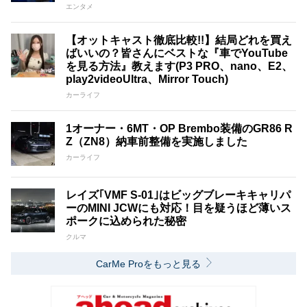
エンタメ
【オットキャスト徹底比較!!】結局どれを買え
ばいいの？皆さんにベストな『車でYouTube
を見る方法』教えます(P3 PRO、nano、E2、
play2videoUltra、Mirror Touch)
カーライフ
1オーナー・6MT・OP Brembo装備のGR86 R
Z（ZN8）納車前整備を実施しました
カーライフ
レイズ｢VMF S-01｣はビッグブレーキキャリパ
ーのMINI JCWにも対応！目を疑うほど薄いス
ポークに込められた秘密
クルマ
CarMe Proをもっと見る