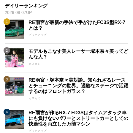
デイリーランキング
2026.08.07UP
RE雨宮が最新の手法で手がけたFC3S型RX-7
とは？
ピックアップ
モデルもこなす美人レーサー塚本奈々美ってど
んな人？
カスカミ
RE雨宮・塚本奈々美対談。知られざるレース
とチューニングの世界。過酷なステージで活躍
するのはフロントガラス？
カスカミ
RE雨宮が作るRX-7 FD3Sはタイムアタック車
にも負けないパワーとストリートカーとしての
快適性を両立した万能マシン
ピックアップ