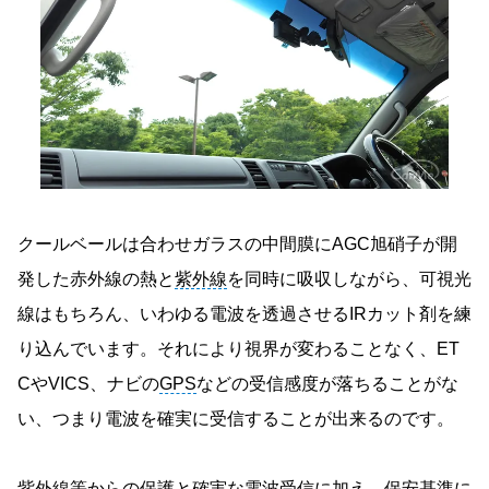
クールベールは合わせガラスの中間膜にAGC旭硝子が開
発した赤外線の熱と
紫外線
を同時に吸収しながら、可視光
線はもちろん、いわゆる電波を透過させるIRカット剤を練
り込んでいます。それにより視界が変わることなく、ET
CやVICS、ナビの
GPS
などの受信感度が落ちることがな
い、つまり電波を確実に受信することが出来るのです。
紫外線
等からの保護と確実な電波受信に加え、保安基準に