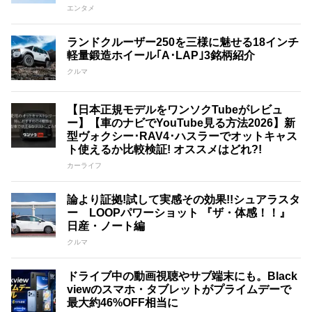
エンタメ
ランドクルーザー250を三様に魅せる18インチ
軽量鍛造ホイール｢A･LAP｣3銘柄紹介
クルマ
【日本正規モデルをワンソクTubeがレビュ
ー】【車のナビでYouTube見る方法2026】新
型ヴォクシー･RAV4･ハスラーでオットキャス
ト使えるか比較検証! オススメはどれ?!
カーライフ
論より証拠!試して実感その効果!!シュアラスタ
ー LOOPパワーショット 『ザ・体感！！』
日産・ノート編
クルマ
ドライブ中の動画視聴やサブ端末にも。Black
viewのスマホ・タブレットがプライムデーで
最大約46%OFF相当に