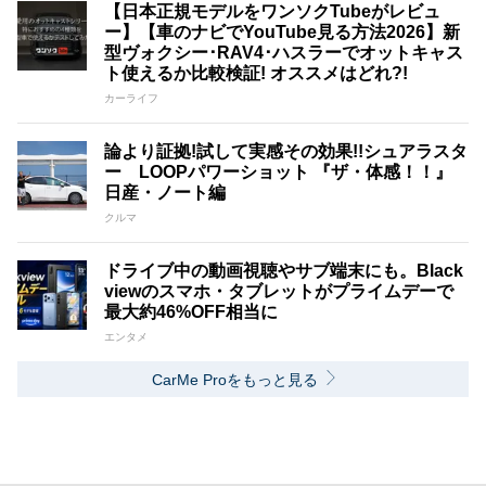
【日本正規モデルをワンソクTubeがレビュ
ー】【車のナビでYouTube見る方法2026】新
型ヴォクシー･RAV4･ハスラーでオットキャス
ト使えるか比較検証! オススメはどれ?!
カーライフ
論より証拠!試して実感その効果!!シュアラスタ
ー LOOPパワーショット 『ザ・体感！！』
日産・ノート編
クルマ
ドライブ中の動画視聴やサブ端末にも。Black
viewのスマホ・タブレットがプライムデーで
最大約46%OFF相当に
エンタメ
CarMe Proをもっと見る