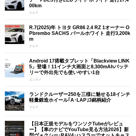
00km
クルマ
R.7(2025)年 トヨタ GR86 2.4 RZ 1オーナー O
Pbrembo SACHS パールホワイト 走行3,200k
m
クルマ
Android 17搭載タブレット「Blackview LINK
5」登場！11インチ大画面と8,300mAhバッテ
リーで外出先でも使いやすい1台
エンタメ
ランドクルーザー250を三様に魅せる18インチ
軽量鍛造ホイール｢A･LAP｣3銘柄紹介
クルマ
【日本正規モデルをワンソクTubeがレビュ
ー】【車のナビでYouTube見る方法2026】新
型ヴォクシー･RAV4･ハスラーでオットキャス