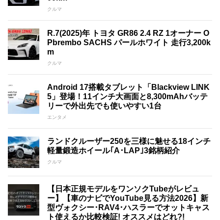
クルマ
R.7(2025)年 トヨタ GR86 2.4 RZ 1オーナー O
Pbrembo SACHS パールホワイト 走行3,200k
m
クルマ
Android 17搭載タブレット「Blackview LINK
5」登場！11インチ大画面と8,300mAhバッテ
リーで外出先でも使いやすい1台
エンタメ
ランドクルーザー250を三様に魅せる18インチ
軽量鍛造ホイール｢A･LAP｣3銘柄紹介
クルマ
【日本正規モデルをワンソクTubeがレビュ
ー】【車のナビでYouTube見る方法2026】新
型ヴォクシー･RAV4･ハスラーでオットキャス
ト使えるか比較検証! オススメはどれ?!