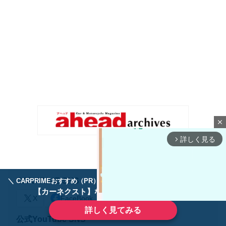
close
詳しく見る
arrow_forward_ios
CARPRIME SNS
＼ CARPRIMEおすすめ（PR） ／
ディーラーで手放すのはもったいない！
【カーネクスト】ならどんなクルマも高価買取
X
FaceBook
詳しく見てみる
公式YouTube SNS