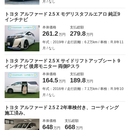
月
なし
トヨタ アルファード 2.5 X モデリスタフルエアロ 純正9
インチナビ
本体価格
支払総額
261.2
279.8
万円
万円
年式：2019年
走行距離：6.2万km
車検：R.8年11
月
なし
トヨタ アルファード 2.5 X サイドリフトアップシート 9
インチナビ 後席モニター 両側Pスラ
本体価格
支払総額
164.5
189.8
万円
万円
年式：2016年
走行距離：7.1万km
車検：R.9年10
月
なし
トヨタ アルファード 2.5 Z 2年車検付き、コーティング
施工済み、
本体価格
支払総額
648
668
万円
万円