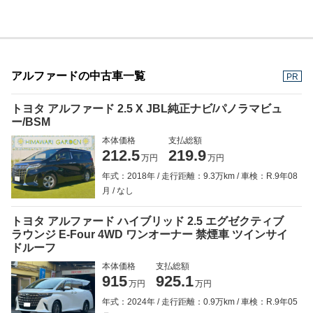
アルファードの中古車一覧
PR
トヨタ アルファード 2.5 X JBL純正ナビ/パノラマビュ
ー/BSM
本体価格
支払総額
212.5
219.9
万円
万円
年式：2018年
走行距離：9.3万km
車検：R.9年08
月
なし
トヨタ アルファード ハイブリッド 2.5 エグゼクティブ
ラウンジ E-Four 4WD ワンオーナー 禁煙車 ツインサイ
ドルーフ
本体価格
支払総額
915
925.1
万円
万円
年式：2024年
走行距離：0.9万km
車検：R.9年05