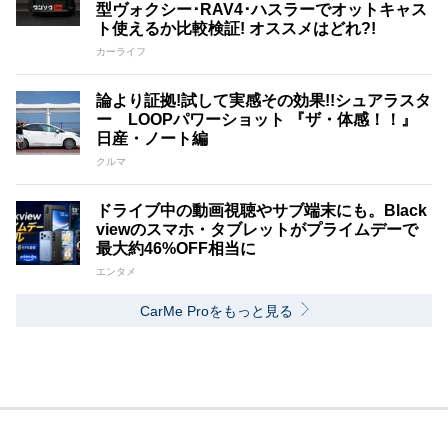
型ヴォクシー･RAV4･ハスラーでオットキャス
ト使えるか比較検証! オススメはどれ?!
カーライフ
論より証拠!試して実感その効果!!シュアラスタ
ー LOOPパワーショット 『ザ・体感！！』
日産・ノート編
クルマ
ドライブ中の動画視聴やサブ端末にも。Black
viewのスマホ・タブレットがプライムデーで
最大約46%OFF相当に
エンタメ
CarMe Proをもっと見る