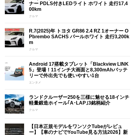
ナー PDLS付きLEDライト ホワイト 走行17,4
00km
クルマ
R.7(2025)年 トヨタ GR86 2.4 RZ 1オーナー O
Pbrembo SACHS パールホワイト 走行3,200k
m
クルマ
Android 17搭載タブレット「Blackview LINK
5」登場！11インチ大画面と8,300mAhバッテ
リーで外出先でも使いやすい1台
エンタメ
ランドクルーザー250を三様に魅せる18インチ
軽量鍛造ホイール｢A･LAP｣3銘柄紹介
クルマ
【日本正規モデルをワンソクTubeがレビュ
ー】【車のナビでYouTube見る方法2026】新